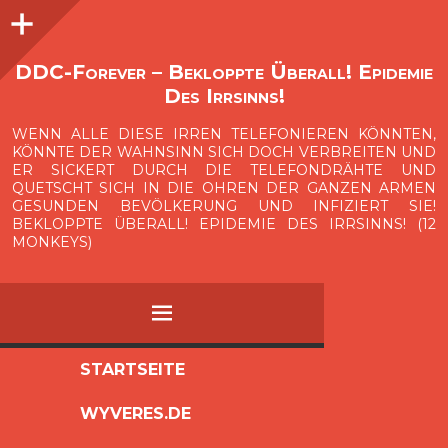
Seitenleiste
O
p
e
n
i
d
e
b
a
s
r
DDC-Forever – Bekloppte Überall! Epidemie
Des Irrsinns!
WENN ALLE DIESE IRREN TELEFONIEREN KÖNNTEN,
KÖNNTE DER WAHNSINN SICH DOCH VERBREITEN UND
ER SICKERT DURCH DIE TELEFONDRÄHTE UND
QUETSCHT SICH IN DIE OHREN DER GANZEN ARMEN
GESUNDEN BEVÖLKERUNG UND INFIZIERT SIE!
BEKLOPPTE ÜBERALL! EPIDEMIE DES IRRSINNS! (12
MONKEYS)
MENÜ
ZUM
STARTSEITE
INHALT
WYVERES.DE
SPRINGEN