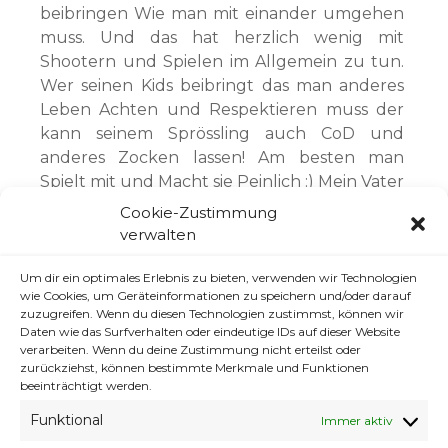
beibringen Wie man mit einander umgehen
muss. Und das hat herzlich wenig mit
Shootern und Spielen im Allgemein zu tun.
Wer seinen Kids beibringt das man anderes
Leben Achten und Respektieren muss der
kann seinem Sprössling auch CoD und
anderes Zocken lassen! Am besten man
Spielt mit und Macht sie Peinlich :) Mein Vater
spielt auch World of Warcraft und er wird
Cookie-Zustimmung
bald 60zig!
verwalten
Demzufolge. Wer mit solchen Kiddis Probs in
Um dir ein optimales Erlebnis zu bieten, verwenden wir Technologien
Spielen hat. Ihr Spielt die Falschen Partien!
wie Cookies, um Geräteinformationen zu speichern und/oder darauf
zuzugreifen. Wenn du diesen Technologien zustimmst, können wir
Und die Meisten Entwickler haben sowas ej
Daten wie das Surfverhalten oder eindeutige IDs auf dieser Website
nicht aufm Schirm. Bezahl Liga ^^ Private
verarbeiten. Wenn du deine Zustimmung nicht erteilst oder
Multi Hives. Und einige andere Dinge und
zurückziehst, können bestimmte Merkmale und Funktionen
beeinträchtigt werden.
schon trennt man zwischen Olo Roxxer Ich
Figge Dine Mudda! Haxxors von den
Funktional
Immer aktiv
wirklichen Spielern.