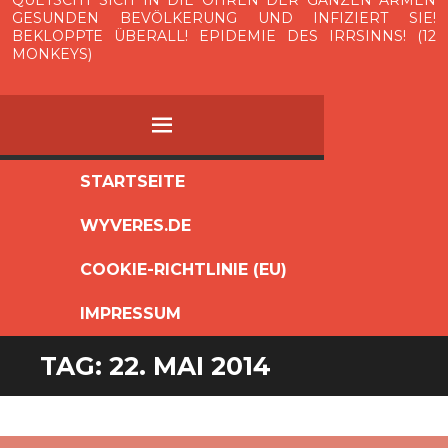
QUETSCHT SICH IN DIE OHREN DER GANZEN ARMEN
GESUNDEN BEVÖLKERUNG UND INFIZIERT SIE!
BEKLOPPTE ÜBERALL! EPIDEMIE DES IRRSINNS! (12
MONKEYS)
MENÜ
ZUM
STARTSEITE
INHALT
WYVERES.DE
SPRINGEN
COOKIE-RICHTLINIE (EU)
IMPRESSUM
TAG:
22. MAI 2014