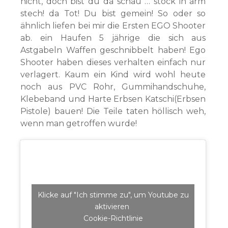
nicht, doch bist du da schau … stock in arm
stech! da Tot! Du bist gemein! So oder so
ähnlich liefen bei mir die Ersten EGO Shooter
ab. ein Haufen 5 jährige die sich aus
Astgabeln Waffen geschnibbelt haben! Ego
Shooter haben dieses verhalten einfach nur
verlagert. Kaum ein Kind wird wohl heute
noch aus PVC Rohr, Gummihandschuhe,
Klebeband und Harte Erbsen Katschi(Erbsen
Pistole) bauen! Die Teile taten höllisch weh,
wenn man getroffen wurde!
Klicke auf "Ich stimme zu", um Youtube zu
aktivieren
Cookie-Richtlinie