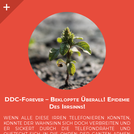
Seitenleiste
O
p
e
n
i
d
e
b
a
s
r
DDC-Forever – Bekloppte Überall! Epidemie
Des Irrsinns!
WENN ALLE DIESE IRREN TELEFONIEREN KÖNNTEN,
KÖNNTE DER WAHNSINN SICH DOCH VERBREITEN UND
ER SICKERT DURCH DIE TELEFONDRÄHTE UND