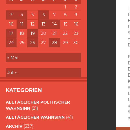
1
2
3
4
5
6
7
8
9
B
10
11
12
13
14
15
16
P
17
18
19
20
21
22
23
e
24
25
26
27
28
29
30
D
E
« Mai
Juli »
KATEGORIEN
D
ALLTÄGLICHER POLITISCHER
WAHNSINN
(21)
S
ALLTÄGLICHER WAHNSINN
(41)
d
ARCHIV
(337)