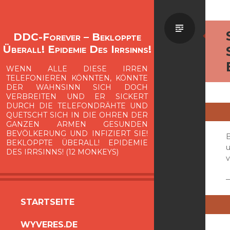
Standa
DDC-Forever – Bekloppte
Überall! Epidemie Des Irrsinns!
WENN ALLE DIESE IRREN
TELEFONIEREN KÖNNTEN, KÖNNTE
DER WAHNSINN SICH DOCH
VERBREITEN UND ER SICKERT
DURCH DIE TELEFONDRÄHTE UND
QUETSCHT SICH IN DIE OHREN DER
GANZEN ARMEN GESUNDEN
BEVÖLKERUNG UND INFIZIERT SIE!
BEKLOPPTE ÜBERALL! EPIDEMIE
DES IRRSINNS! (12 MONKEYS)
v
ZUM
STARTSEITE
INHALT
WYVERES.DE
SPRINGEN