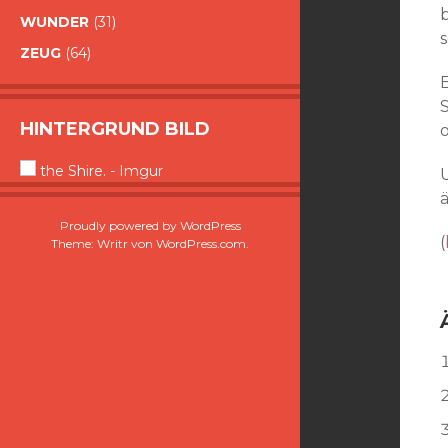
WUNDER
(31)
s
ZEUG
(64)
HINTERGRUND BILD
o
the Shire. - Imgur
ä
Proudly powered by WordPress
(
Theme: Writr von
WordPress.com
.