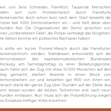
Text von Jens Schneider, Frankfurt: Tausende Menschen
trafen sich zum Protestmarsch durch Frankfurts
ankenviertel, doch schon kurz nach dem Start kesselte die
olizei fast 1000 Demonstranten ein – und hielt diese über
Stunden fest. Die Organisatoren der Demo sprechen von
iner „vorbereiteten Falle“, die Polizei verteidigt das Vorgehen.
ie Aktion könnte ein politisches Nachspiel haben.
s sollte ein kurzer Protest-Marsch durch das Frankfurter
Bankenzentrum werden. Stattdessen entwickelte sich die
Demonstration des kapitalismuskritischen Bündnisses
Blockupy am Samstagmittag zu einer Belastungsprobe.
Kaum hatte sich der Zug mit etwa 10.000 Menschen auf den
Weg gemacht, stießen Beamte in einen Block von
Demonstranten vor und kesselten gut 900 von ihnen ein.
anach stand der ganze Zug über Stunden auf der Stelle. Aus
dem Kessel wurden die letzten Teilnehmer erst nach neun
tunden entlassen. Nun muss sich die Polizeiführung wegen
es Einsatzes heftiger Kritik erwehren.