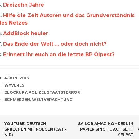
Dreizehn Jahre
Hilfe die Zeit Autoren und das Grundverständnis
des Netzes
AddBlock heuler
Das Ende der Welt … oder doch nicht?
Erinnert ihr euch an die letzte BP Ölpest?
VERABREDUNG
4. JUNI 2013
VERFASSER
WYVERES
SCHLAGWÖRTER
BLOCKUPY
,
POLIZEI
,
STAATSTERROR
CATEGORIES
SCHMERZEN
,
WELTVERACHTUNG
BEITRAGSNAVIGATION
YOUTUBE: DEUTSCH
SAILOR AMAZING – KERL IN
SPRECHEN MIT FOLGEN (CAT –
PAPIER SINGT … ACH SEHT
NIP)
SELBST