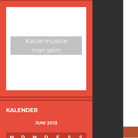
Katze müsste
man sein!
KALENDER
JUNI 2013
M
D
M
D
F
S
S