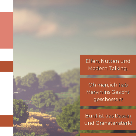
Elfen
,
Nutten
und
Modern Talking
.
Oh man, ich hab
Marvin ins Gesicht
geschossen!
Bunt ist das Dasein
und Granatenstark!