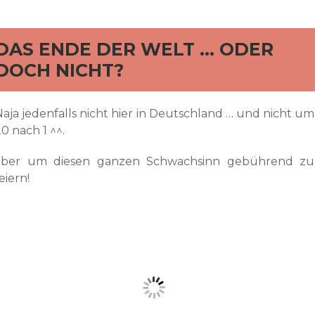
rd
DAS ENDE DER WELT … ODER
DOCH NICHT?
Naja jedenfalls nicht hier in Deutschland … und nicht um
0 nach 1 ^^.
aber um diesen ganzen Schwachsinn gebührend zu
eiern!