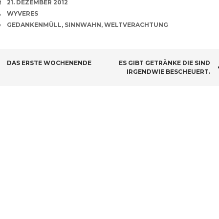
VERABREDUNG
21. DEZEMBER 2012
VERFASSER
WYVERES
CATEGORIES
GEDANKENMÜLL
,
SINNWAHN
,
WELTVERACHTUNG
BEITRAGSNAVIGATION
DAS ERSTE WOCHENENDE
ES GIBT GETRÄNKE DIE SIND
IRGENDWIE BESCHEUERT.