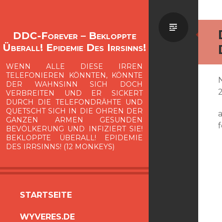
Standa
DDC-Forever – Bekloppte
Überall! Epidemie Des Irrsinns!
WENN ALLE DIESE IRREN
TELEFONIEREN KÖNNTEN, KÖNNTE
DER WAHNSINN SICH DOCH
2
VERBREITEN UND ER SICKERT
DURCH DIE TELEFONDRÄHTE UND
QUETSCHT SICH IN DIE OHREN DER
GANZEN ARMEN GESUNDEN
f
BEVÖLKERUNG UND INFIZIERT SIE!
BEKLOPPTE ÜBERALL! EPIDEMIE
DES IRRSINNS! (12 MONKEYS)
ZUM
STARTSEITE
INHALT
WYVERES.DE
SPRINGEN