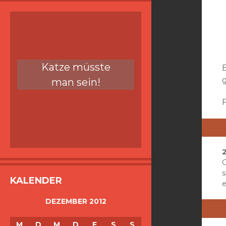
Katze müsste
E
man sein!
2
G
KALENDER
e
DEZEMBER 2012
M
D
M
D
F
S
S