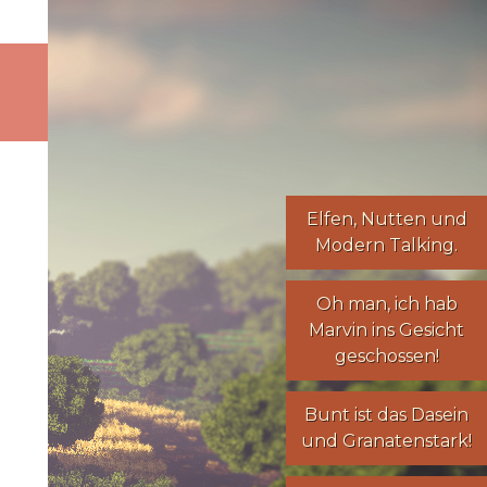
Elfen
,
Nutten
und
Modern Talking
.
Oh man, ich hab
Marvin ins Gesicht
geschossen!
Bunt ist das Dasein
und Granatenstark!