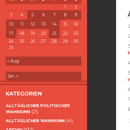
1
2
3
4
5
6
7
8
9
10
11
12
13
14
15
16
17
18
19
20
21
22
23
24
25
26
27
28
29
30
31
« Aug.
Jan. »
KATEGORIEN
ALLTÄGLICHER POLITISCHER
WAHNSINN
(21)
ALLTÄGLICHER WAHNSINN
(41)
ARCHIV
(337)