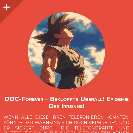
Seitenleiste
O
p
e
n
i
d
e
b
a
s
r
DDC-Forever – Bekloppte Überall! Epidemie
Des Irrsinns!
WENN ALLE DIESE IRREN TELEFONIEREN KÖNNTEN,
KÖNNTE DER WAHNSINN SICH DOCH VERBREITEN UND
ER SICKERT DURCH DIE TELEFONDRÄHTE UND