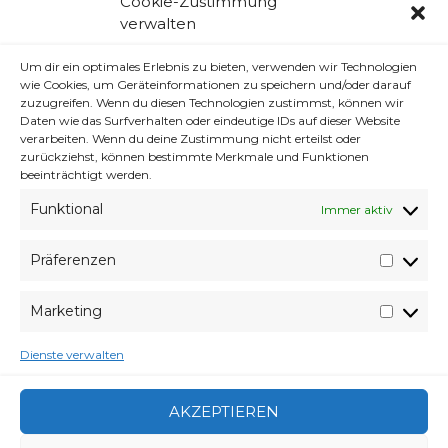
Cookie-Zustimmung
Montag du kleines mieses …
verwalten
Montag so ein Arschloch!
Um dir ein optimales Erlebnis zu bieten, verwenden wir Technologien
wie Cookies, um Geräteinformationen zu speichern und/oder darauf
Mein Ascii Selbst
zuzugreifen. Wenn du diesen Technologien zustimmst, können wir
Daten wie das Surfverhalten oder eindeutige IDs auf dieser Website
Montag – ein paar Gedanken.
verarbeiten. Wenn du deine Zustimmung nicht erteilst oder
zurückziehst, können bestimmte Merkmale und Funktionen
Montag – So ein Kaffee intensiver Tag
beeinträchtigt werden.
Fangen wir mit etwas seichtem an. Das
Funktional
Immer aktiv
Jahr is ja noch jung.
PSY – GENTLEMAN
Präferenzen
Präfer
Frogger
Marketing
Market
Dienste verwalten
VERABREDUNG
11. FEBRUAR 2013
VERFASSER
WYVERES
CATEGORIES
ARCHIV
AKZEPTIEREN