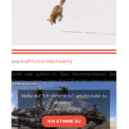
(via
Kraftfuttermischwerk
)
Und wie schon in den Kommentaren bei
Ronny ;) man kann das Gif nicht ohne dieses
Video zeigen.
Klicke auf "Ich stimme zu", um Youtube zu
aktivieren
Cookie-Richtlinie
ICH STIMME ZU