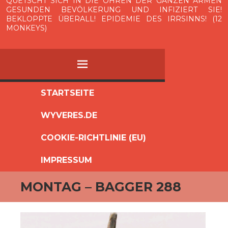
QUETSCHT SICH IN DIE OHREN DER GANZEN ARMEN
GESUNDEN BEVÖLKERUNG UND INFIZIERT SIE!
BEKLOPPTE ÜBERALL! EPIDEMIE DES IRRSINNS! (12
MONKEYS)
MENÜ
ZUM
STARTSEITE
INHALT
WYVERES.DE
SPRINGEN
COOKIE-RICHTLINIE (EU)
IMPRESSUM
MONTAG – BAGGER 288