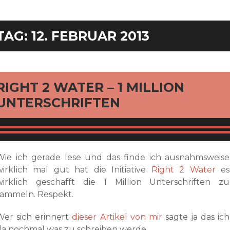
TAG:
12. FEBRUAR 2013
rd
RIGHT 2 WATER – 1 MILLION
UNTERSCHRIFTEN
Wie ich gerade lese und das finde ich ausnahmsweise
wirklich mal gut hat die Initiative
Right 2 Water
es
wirklich geschafft die 1 Million Unterschriften zu
sammeln. Respekt.
Wer sich erinnert
dieser Artikel von mir
sagte ja das ich
da nochmal was zu schreiben werde.