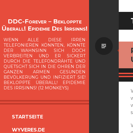
DDC-Forever – Bekloppte
Überall! Epidemie Des Irrsinns!
WENN ALLE DIESE IRREN
Standa
TELEFONIEREN KÖNNTEN, KÖNNTE
DER WAHNSINN SICH DOCH
VERBREITEN UND ER SICKERT
DURCH DIE TELEFONDRÄHTE UND
QUETSCHT SICH IN DIE OHREN DER
GANZEN ARMEN GESUNDEN
BEVÖLKERUNG UND INFIZIERT SIE!
BEKLOPPTE ÜBERALL! EPIDEMIE
DES IRRSINNS! (12 MONKEYS)
ZUM
STARTSEITE
INHALT
WYVERES.DE
SPRINGEN