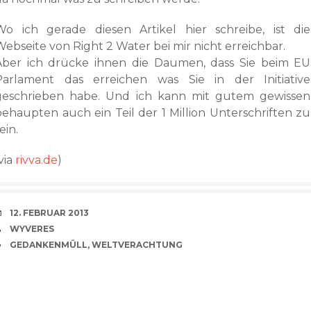
Wo ich gerade diesen Artikel hier schreibe, ist die
Webseite von Right 2 Water bei mir nicht erreichbar.
Aber ich drücke ihnen die Daumen, dass Sie beim EU
Parlament das erreichen was Sie in der Initiative
geschrieben habe. Und ich kann mit gutem gewissen
behaupten auch ein Teil der 1 Million Unterschriften zu
ein.
via
rivva.de
)
VERABREDUNG
12. FEBRUAR 2013
VERFASSER
WYVERES
CATEGORIES
GEDANKENMÜLL
,
WELTVERACHTUNG