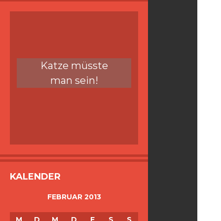
Katze müsste
man sein!
KALENDER
FEBRUAR 2013
M
D
M
D
F
S
S