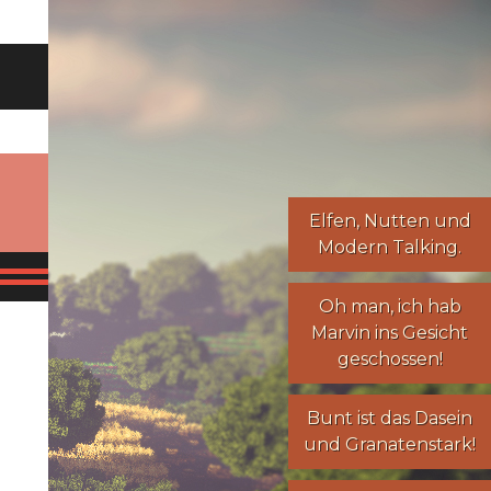
Elfen
,
Nutten
und
Modern Talking
.
Oh man, ich hab
Marvin ins Gesicht
geschossen!
Bunt ist das Dasein
und Granatenstark!