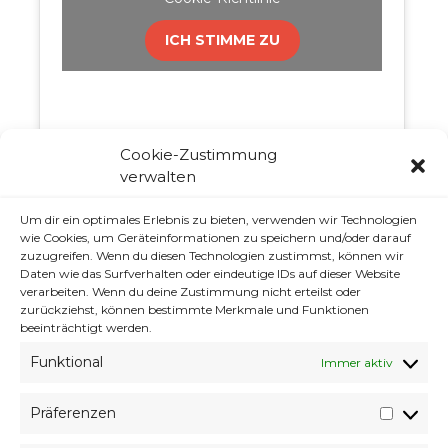
ICH STIMME ZU
Cookie-Zustimmung
verwalten
Um dir ein optimales Erlebnis zu bieten, verwenden wir Technologien
wie Cookies, um Geräteinformationen zu speichern und/oder darauf
zuzugreifen. Wenn du diesen Technologien zustimmst, können wir
Klicke auf "Ich stimme zu", um Youtube zu
Daten wie das Surfverhalten oder eindeutige IDs auf dieser Website
aktivieren
verarbeiten. Wenn du deine Zustimmung nicht erteilst oder
Cookie-Richtlinie
zurückziehst, können bestimmte Merkmale und Funktionen
beeinträchtigt werden.
ICH STIMME ZU
Funktional
Immer aktiv
Präferenzen
Präfer