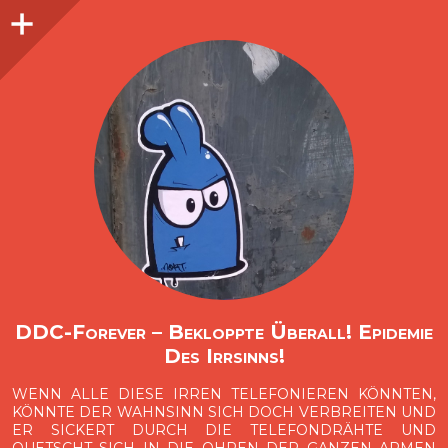
Seitenleiste
O
p
e
n
i
d
e
b
a
s
r
DDC-Forever – Bekloppte Überall! Epidemie
Des Irrsinns!
WENN ALLE DIESE IRREN TELEFONIEREN KÖNNTEN,
KÖNNTE DER WAHNSINN SICH DOCH VERBREITEN UND
ER SICKERT DURCH DIE TELEFONDRÄHTE UND
QUETSCHT SICH IN DIE OHREN DER GANZEN ARMEN