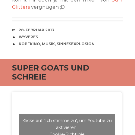
Glitters
vergnügen ;D
VERABREDUNG
28. FEBRUAR 2013
VERFASSER
WYVERES
CATEGORIES
KOPFKINO
,
MUSIK
,
SINNESEXPLOSION
SUPER GOATS UND
SCHREIE
Klicke auf "Ich stimme zu", um Youtube zu
aktivieren
Cookie-Richtlinie