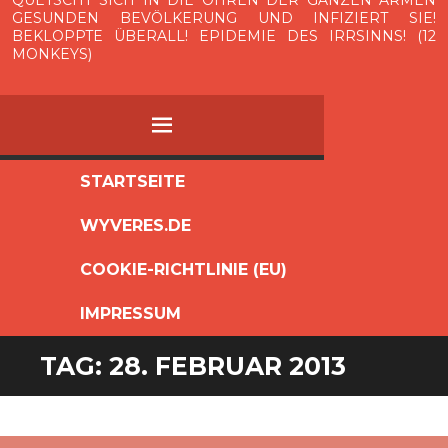
GESUNDEN BEVÖLKERUNG UND INFIZIERT SIE!
BEKLOPPTE ÜBERALL! EPIDEMIE DES IRRSINNS! (12
MONKEYS)
MENÜ
ZUM
STARTSEITE
INHALT
WYVERES.DE
SPRINGEN
COOKIE-RICHTLINIE (EU)
IMPRESSUM
TAG:
28. FEBRUAR 2013