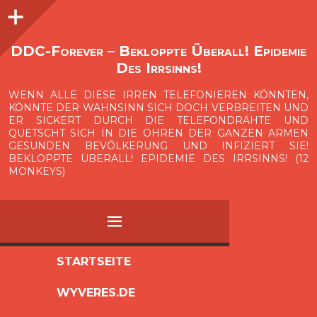
Seitenleiste
O
p
e
n
i
d
e
b
a
s
r
DDC-Forever – Bekloppte Überall! Epidemie
Des Irrsinns!
WENN ALLE DIESE IRREN TELEFONIEREN KÖNNTEN,
KÖNNTE DER WAHNSINN SICH DOCH VERBREITEN UND
ER SICKERT DURCH DIE TELEFONDRÄHTE UND
QUETSCHT SICH IN DIE OHREN DER GANZEN ARMEN
GESUNDEN BEVÖLKERUNG UND INFIZIERT SIE!
BEKLOPPTE ÜBERALL! EPIDEMIE DES IRRSINNS! (12
MONKEYS)
MENÜ
ZUM
STARTSEITE
INHALT
WYVERES.DE
SPRINGEN