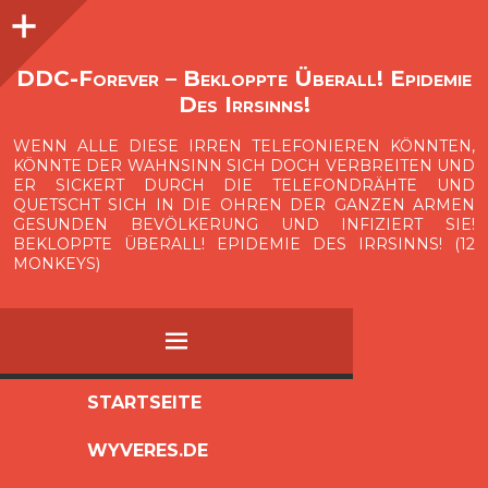
Seitenleiste
O
p
e
n
i
d
e
b
a
s
r
DDC-Forever – Bekloppte Überall! Epidemie
Des Irrsinns!
WENN ALLE DIESE IRREN TELEFONIEREN KÖNNTEN,
KÖNNTE DER WAHNSINN SICH DOCH VERBREITEN UND
ER SICKERT DURCH DIE TELEFONDRÄHTE UND
QUETSCHT SICH IN DIE OHREN DER GANZEN ARMEN
GESUNDEN BEVÖLKERUNG UND INFIZIERT SIE!
BEKLOPPTE ÜBERALL! EPIDEMIE DES IRRSINNS! (12
MONKEYS)
MENÜ
ZUM
STARTSEITE
INHALT
WYVERES.DE
SPRINGEN