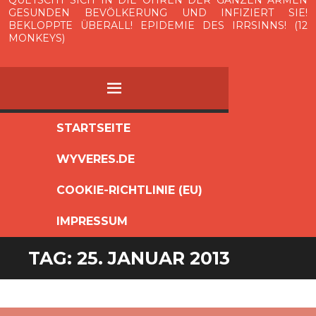
GESUNDEN BEVÖLKERUNG UND INFIZIERT SIE!
BEKLOPPTE ÜBERALL! EPIDEMIE DES IRRSINNS! (12
MONKEYS)
MENÜ
ZUM
STARTSEITE
INHALT
WYVERES.DE
SPRINGEN
COOKIE-RICHTLINIE (EU)
IMPRESSUM
TAG:
25. JANUAR 2013