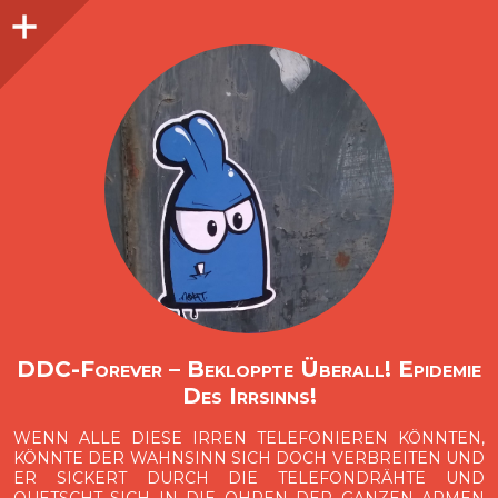
Seitenleiste
O
p
e
n
i
d
e
b
a
s
r
DDC-Forever – Bekloppte Überall! Epidemie
Des Irrsinns!
WENN ALLE DIESE IRREN TELEFONIEREN KÖNNTEN,
KÖNNTE DER WAHNSINN SICH DOCH VERBREITEN UND
ER SICKERT DURCH DIE TELEFONDRÄHTE UND
QUETSCHT SICH IN DIE OHREN DER GANZEN ARMEN