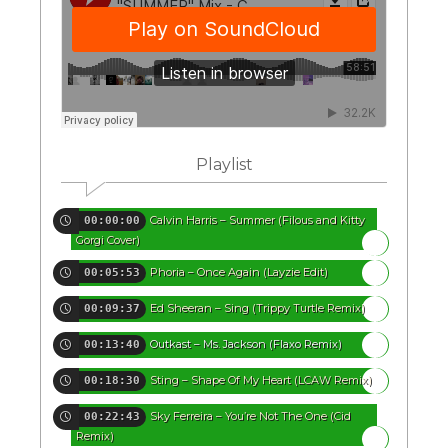
Playlist
Calvin Harris – Summer (Filous and Kitty
00:00:00
Gorgi Cover)
Phoria – Once Again (Layzie Edit)
00:05:53
Ed Sheeran – Sing (Trippy Turtle Remix)
00:09:37
Outkast – Ms. Jackson (Flaxo Remix)
00:13:40
Sting – Shape Of My Heart (LCAW Remix)
00:18:30
Sky Ferreira – You’re Not The One (Cid
00:22:43
Remix)