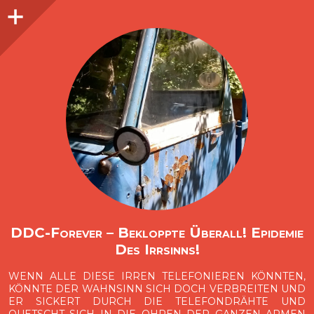
Seitenleiste
O
p
e
n
i
d
e
b
a
s
r
DDC-Forever – Bekloppte Überall! Epidemie
Des Irrsinns!
WENN ALLE DIESE IRREN TELEFONIEREN KÖNNTEN,
KÖNNTE DER WAHNSINN SICH DOCH VERBREITEN UND
ER SICKERT DURCH DIE TELEFONDRÄHTE UND