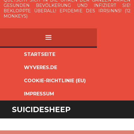
QUETSCHT SICH IN DIE OHREN DER GANZEN ARMEN
GESUNDEN BEVÖLKERUNG UND INFIZIERT SIE!
BEKLOPPTE ÜBERALL! EPIDEMIE DES IRRSINNS! (12
MONKEYS)
MENÜ
ZUM
STARTSEITE
INHALT
WYVERES.DE
SPRINGEN
COOKIE-RICHTLINIE (EU)
IMPRESSUM
SUICIDESHEEP