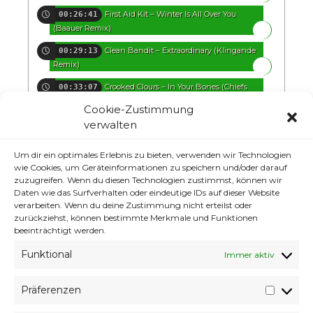
First Aid Kit – Winter Is All Over You
00:26:41
(Baauer Remix)
Clean Bandit – Extraordinary (Klingande
00:29:13
Remix)
Crooked Clours – In Your Bones (Chiefs
00:33:07
Remix)
Cookie-Zustimmung
IRIS – Tigerhead (EBY Remix)
verwalten
00:36:30
$aturn – Enigma
00:39:48
Um dir ein optimales Erlebnis zu bieten, verwenden wir Technologien
wie Cookies, um Geräteinformationen zu speichern und/oder darauf
Planet Of Sound – We Are Together
00:43:14
zuzugreifen. Wenn du diesen Technologien zustimmst, können wir
Daten wie das Surfverhalten oder eindeutige IDs auf dieser Website
Gabriel Rios – Gold (Thomas Jack Remix)
00:46:38
verarbeiten. Wenn du deine Zustimmung nicht erteilst oder
zurückziehst, können bestimmte Merkmale und Funktionen
Maxx Baer – Caprisum (Grimm Remix)
00:51:03
beeinträchtigt werden.
Gramatik – We used To Dream ft Exmag
00:54:46
Funktional
Immer aktiv
And Gibbz
Präferenzen
Präfer