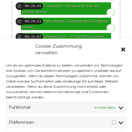
First Aid Kit – Winter Is All Over You
00:26:41
(Baauer Remix)
Clean Bandit – Extraordinary (Klingande
00:29:13
Remix)
Crooked Clours – In Your Bones (Chiefs
00:33:07
Remix)
Cookie-Zustimmung
IRIS – Tigerhead (EBY Remix)
verwalten
00:36:30
$aturn – Enigma
00:39:48
Um dir ein optimales Erlebnis zu bieten, verwenden wir Technologien
wie Cookies, um Geräteinformationen zu speichern und/oder darauf
Planet Of Sound – We Are Together
00:43:14
zuzugreifen. Wenn du diesen Technologien zustimmst, können wir
Daten wie das Surfverhalten oder eindeutige IDs auf dieser Website
Gabriel Rios – Gold (Thomas Jack Remix)
00:46:38
verarbeiten. Wenn du deine Zustimmung nicht erteilst oder
zurückziehst, können bestimmte Merkmale und Funktionen
Maxx Baer – Caprisum (Grimm Remix)
00:51:03
beeinträchtigt werden.
Gramatik – We used To Dream ft Exmag
00:54:46
Funktional
Immer aktiv
And Gibbz
Präferenzen
Präfer