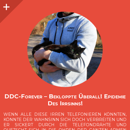
Seitenleiste
O
p
e
n
i
d
e
b
a
s
r
DDC-Forever – Bekloppte Überall! Epidemie
Des Irrsinns!
WENN ALLE DIESE IRREN TELEFONIEREN KÖNNTEN,
KÖNNTE DER WAHNSINN SICH DOCH VERBREITEN UND
ER SICKERT DURCH DIE TELEFONDRÄHTE UND