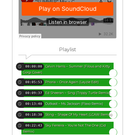
Playlist
Calvin Harris – Summer (Filous and Kitty
00:00:00
Gorgi Cover)
Phoria – Once Again (Layzie Edit)
00:05:53
Ed Sheeran – Sing (Trippy Turtle Remix)
00:09:37
Outkast – Ms. Jackson (Flaxo Remix)
00:13:40
Sting – Shape Of My Heart (LCAW Remix)
00:18:30
Sky Ferreira – You’re Not The One (Cid
00:22:43
Remix)