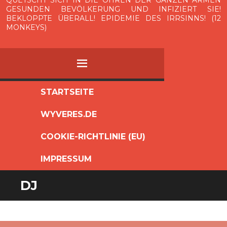
QUETSCHT SICH IN DIE OHREN DER GANZEN ARMEN
GESUNDEN BEVÖLKERUNG UND INFIZIERT SIE!
BEKLOPPTE ÜBERALL! EPIDEMIE DES IRRSINNS! (12
MONKEYS)
MENÜ
ZUM
STARTSEITE
INHALT
WYVERES.DE
SPRINGEN
COOKIE-RICHTLINIE (EU)
IMPRESSUM
DJ