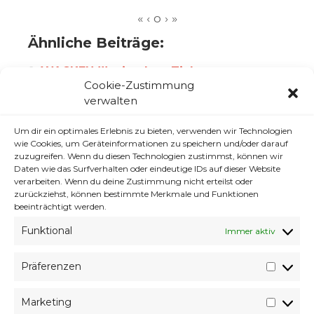
Ähnliche Beiträge:
WACKEN !!! wie ohne Ticket
Cookie-Zustimmung
Warum Allwissend und Allmacht
verwalten
zusammen total Doof sind.
Um dir ein optimales Erlebnis zu bieten, verwenden wir Technologien
Frauen und Horrorfilme
wie Cookies, um Geräteinformationen zu speichern und/oder darauf
zuzugreifen. Wenn du diesen Technologien zustimmst, können wir
Dev. Rant: Hilfe es programmiert sich
Daten wie das Surfverhalten oder eindeutige IDs auf dieser Website
selbst!
verarbeiten. Wenn du deine Zustimmung nicht erteilst oder
zurückziehst, können bestimmte Merkmale und Funktionen
Musik: Pretty Lights, Pink Floyd,…
beeinträchtigt werden.
Denkt denn keiner an die „Vulva“
Funktional
Immer aktiv
Prog. Rant: Wir hätten da gerne noch …
Präferenzen
Seit 4 Uhr wird jetzt zurückgepostet!!!
Präfer
Marketing
Market