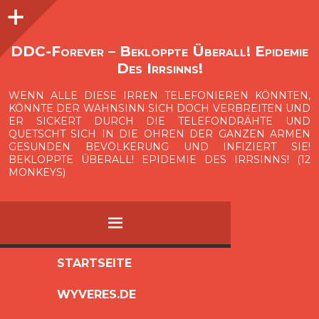
Seitenleiste
O
p
e
n
i
d
e
b
a
s
r
DDC-Forever – Bekloppte Überall! Epidemie
Des Irrsinns!
WENN ALLE DIESE IRREN TELEFONIEREN KÖNNTEN,
KÖNNTE DER WAHNSINN SICH DOCH VERBREITEN UND
ER SICKERT DURCH DIE TELEFONDRÄHTE UND
QUETSCHT SICH IN DIE OHREN DER GANZEN ARMEN
GESUNDEN BEVÖLKERUNG UND INFIZIERT SIE!
BEKLOPPTE ÜBERALL! EPIDEMIE DES IRRSINNS! (12
MONKEYS)
MENÜ
ZUM
STARTSEITE
INHALT
WYVERES.DE
SPRINGEN