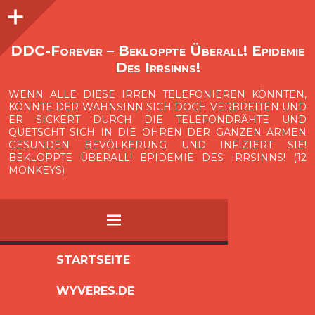
Seitenleiste
O
p
e
n
i
d
e
b
a
s
r
DDC-Forever – Bekloppte Überall! Epidemie
Des Irrsinns!
WENN ALLE DIESE IRREN TELEFONIEREN KÖNNTEN,
KÖNNTE DER WAHNSINN SICH DOCH VERBREITEN UND
ER SICKERT DURCH DIE TELEFONDRÄHTE UND
QUETSCHT SICH IN DIE OHREN DER GANZEN ARMEN
GESUNDEN BEVÖLKERUNG UND INFIZIERT SIE!
BEKLOPPTE ÜBERALL! EPIDEMIE DES IRRSINNS! (12
MONKEYS)
MENÜ
ZUM
STARTSEITE
INHALT
WYVERES.DE
SPRINGEN