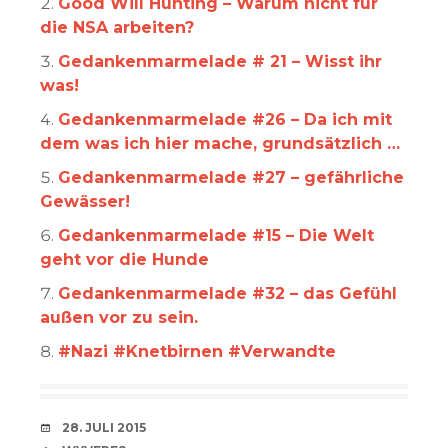
Good Will Hunting – Warum nicht für
die NSA arbeiten?
Gedankenmarmelade # 21 – Wisst ihr
was!
Gedankenmarmelade #26 – Da ich mit
dem was ich hier mache, grundsätzlich …
Gedankenmarmelade #27 – gefährliche
Gewässer!
Gedankenmarmelade #15 – Die Welt
geht vor die Hunde
Gedankenmarmelade #32 – das Gefühl
außen vor zu sein.
#Nazi #Knetbirnen #Verwandte
VERABREDUNG
28. JULI 2015