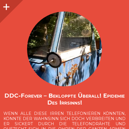
Seitenleiste
O
p
e
n
i
d
e
b
a
s
r
DDC-Forever – Bekloppte Überall! Epidemie
Des Irrsinns!
WENN ALLE DIESE IRREN TELEFONIEREN KÖNNTEN,
KÖNNTE DER WAHNSINN SICH DOCH VERBREITEN UND
ER SICKERT DURCH DIE TELEFONDRÄHTE UND