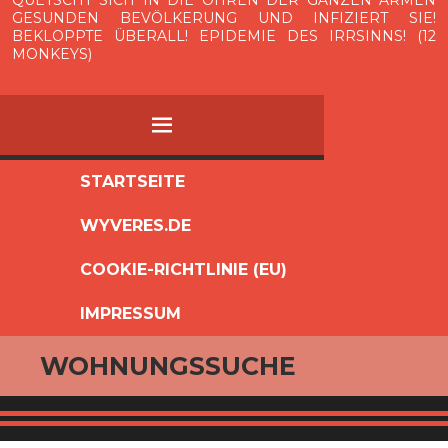
QUETSCHT SICH IN DIE OHREN DER GANZEN ARMEN
GESUNDEN BEVÖLKERUNG UND INFIZIERT SIE!
BEKLOPPTE ÜBERALL! EPIDEMIE DES IRRSINNS! (12
MONKEYS)
MENÜ
ZUM
STARTSEITE
INHALT
WYVERES.DE
SPRINGEN
COOKIE-RICHTLINIE (EU)
IMPRESSUM
WOHNUNGSSUCHE