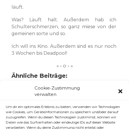
läuft.
Was? Läuft halt. Außerdem hab ich
Schulterschmerzen, so ganz miese von der
gemeinen sorte und so.
Ich will ins Kino. Außerdem sind es nur noch
3 Wochen bis Deadpool!
Ähnliche Beiträge:
So Montag ej!
Cookie-Zustimmung
verwalten
Ex-Raucher seit 1ner Woche
Urlaubspläne
Um dir ein optimales Erlebnis zu bieten, verwenden wir Technologien
wie Cookies, um Geräteinformationen zu speichern und/oder darauf
Ich bepinsel gerade miene Bude neu.
zuzugreifen. Wenn du diesen Technologien zustimmst, können wir
Daten wie das Surfverhalten oder eindeutige IDs auf dieser Website
(Update)
verarbeiten. Wenn du deine Zustimmung nicht erteilst oder