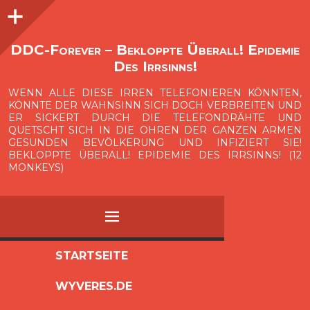
Seitenleiste
O
p
e
n
i
d
e
b
a
s
r
DDC-Forever – Bekloppte Überall! Epidemie
Des Irrsinns!
WENN ALLE DIESE IRREN TELEFONIEREN KÖNNTEN,
KÖNNTE DER WAHNSINN SICH DOCH VERBREITEN UND
ER SICKERT DURCH DIE TELEFONDRÄHTE UND
QUETSCHT SICH IN DIE OHREN DER GANZEN ARMEN
GESUNDEN BEVÖLKERUNG UND INFIZIERT SIE!
BEKLOPPTE ÜBERALL! EPIDEMIE DES IRRSINNS! (12
MONKEYS)
MENÜ
ZUM
STARTSEITE
INHALT
WYVERES.DE
SPRINGEN