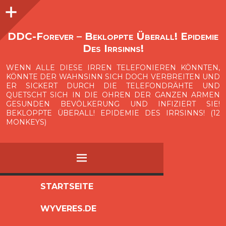
Seitenleiste
O
p
e
n
i
d
e
b
a
s
r
DDC-Forever – Bekloppte Überall! Epidemie
Des Irrsinns!
WENN ALLE DIESE IRREN TELEFONIEREN KÖNNTEN,
KÖNNTE DER WAHNSINN SICH DOCH VERBREITEN UND
ER SICKERT DURCH DIE TELEFONDRÄHTE UND
QUETSCHT SICH IN DIE OHREN DER GANZEN ARMEN
GESUNDEN BEVÖLKERUNG UND INFIZIERT SIE!
BEKLOPPTE ÜBERALL! EPIDEMIE DES IRRSINNS! (12
MONKEYS)
MENÜ
ZUM
STARTSEITE
INHALT
WYVERES.DE
SPRINGEN