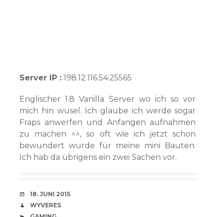
Server IP :
198.12.116.54:25565
Englischer 1.8 Vanilla Server wo ich so vor
mich hin wusel. Ich glaube ich werde sogar
Fraps anwerfen und Anfangen aufnahmen
zu machen ^^, so oft wie ich jetzt schon
bewundert wurde für meine mini Bauten.
Ich hab da übrigens ein zwei Sachen vor.
VERABREDUNG
18. JUNI 2015
VERFASSER
WYVERES
CATEGORIES
GAMING