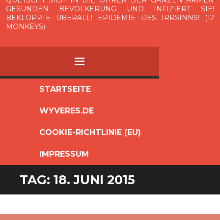
QUETSCHT SICH IN DIE OHREN DER GANZEN ARMEN
GESUNDEN BEVÖLKERUNG UND INFIZIERT SIE!
BEKLOPPTE ÜBERALL! EPIDEMIE DES IRRSINNS! (12
MONKEYS)
MENÜ
ZUM
STARTSEITE
INHALT
WYVERES.DE
SPRINGEN
COOKIE-RICHTLINIE (EU)
IMPRESSUM
TAG:
18. JUNI 2015