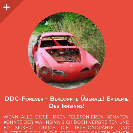
Seitenleiste
O
p
e
n
i
d
e
b
a
s
r
DDC-Forever – Bekloppte Überall! Epidemie
Des Irrsinns!
WENN ALLE DIESE IRREN TELEFONIEREN KÖNNTEN,
KÖNNTE DER WAHNSINN SICH DOCH VERBREITEN UND
ER SICKERT DURCH DIE TELEFONDRÄHTE UND