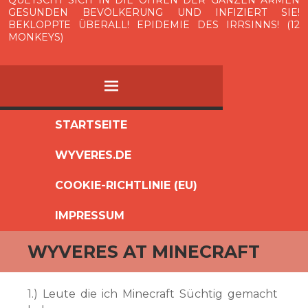
GESUNDEN BEVÖLKERUNG UND INFIZIERT SIE!
BEKLOPPTE ÜBERALL! EPIDEMIE DES IRRSINNS! (12
MONKEYS)
MENÜ
ZUM
STARTSEITE
INHALT
WYVERES.DE
SPRINGEN
COOKIE-RICHTLINIE (EU)
IMPRESSUM
WYVERES AT MINECRAFT
1.) Leute die ich Minecraft Süchtig gemacht