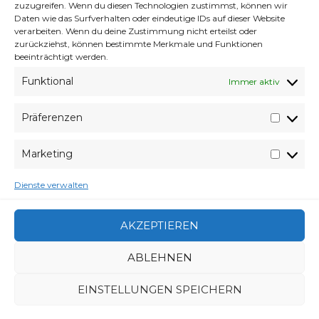
Minecraft Creationen von Mir
zuzugreifen. Wenn du diesen Technologien zustimmst, können wir
Daten wie das Surfverhalten oder eindeutige IDs auf dieser Website
Minecraft Würfel for Live :D
verarbeiten. Wenn du deine Zustimmung nicht erteilst oder
zurückziehst, können bestimmte Merkmale und Funktionen
Nochmal Dune 2 aber diesmal Online
beeinträchtigt werden.
Lego und Minecraft
Funktional
Immer aktiv
You Are Minecraft Project
Präferenzen
Wyveres, Krank
Präfer
Wyveres goes digging
Marketing
Market
Dienste verwalten
VERABREDUNG
5. JUNI 2011
VERFASSER
WYVERES
AKZEPTIEREN
CATEGORIES
ARCHIV
ABLEHNEN
EINSTELLUNGEN SPEICHERN
BEITRAGSNAVIGATION
3000 TAGE
DESIGN KONZEPTE