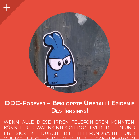
Seitenleiste
O
p
e
n
i
d
e
b
a
s
r
DDC-Forever – Bekloppte Überall! Epidemie
Des Irrsinns!
WENN ALLE DIESE IRREN TELEFONIEREN KÖNNTEN,
KÖNNTE DER WAHNSINN SICH DOCH VERBREITEN UND
ER SICKERT DURCH DIE TELEFONDRÄHTE UND
QUETSCHT SICH IN DIE OHREN DER GANZEN ARMEN