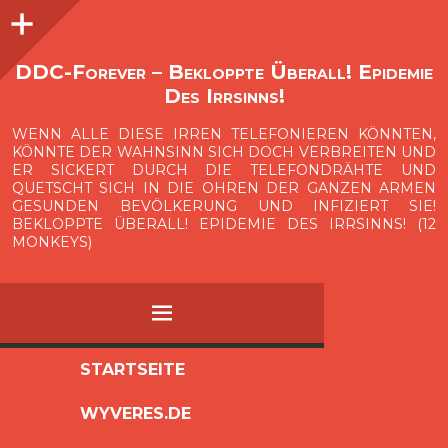
Seitenleiste
O
p
e
n
i
d
e
b
a
s
r
DDC-Forever – Bekloppte Überall! Epidemie
Des Irrsinns!
WENN ALLE DIESE IRREN TELEFONIEREN KÖNNTEN,
KÖNNTE DER WAHNSINN SICH DOCH VERBREITEN UND
ER SICKERT DURCH DIE TELEFONDRÄHTE UND
QUETSCHT SICH IN DIE OHREN DER GANZEN ARMEN
GESUNDEN BEVÖLKERUNG UND INFIZIERT SIE!
BEKLOPPTE ÜBERALL! EPIDEMIE DES IRRSINNS! (12
MONKEYS)
MENÜ
ZUM
STARTSEITE
INHALT
WYVERES.DE
SPRINGEN