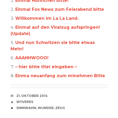
Einmal Hühnchen bitte!
Einmal Fox News zum Feierabend bitte
Willkommen im La La Land.
Einmal auf den Viralzug aufspringen!
(Update)
Und nun Schwitzen sie bitte etwas
Mehr!
AAAHHWOOO!
– hier bitte titel eingeben –
Einma neuanfang zum minehmen Bitte
VERABREDUNG
21. OKTOBER 2014
VERFASSER
WYVERES
CATEGORIES
SINNWAHN
,
WUNDER
,
ZEUG