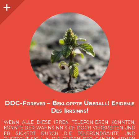
Seitenleiste
O
p
e
n
i
d
e
b
a
s
r
DDC-Forever – Bekloppte Überall! Epidemie
Des Irrsinns!
WENN ALLE DIESE IRREN TELEFONIEREN KÖNNTEN,
KÖNNTE DER WAHNSINN SICH DOCH VERBREITEN UND
ER SICKERT DURCH DIE TELEFONDRÄHTE UND