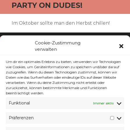
PARTY ON DUDES!
Im Oktober sollte man den Herbst chillen!
Cookie-Zustimmung
verwalten
Es wird Zeit für die Dunkelheit. Für ruhige
und entspannte Musik!
Um dir ein optimales Erlebnis zu bieten, verwenden wir Technologien
wie Cookies, um Geräteinformationen zu speichern und/oder darauf
zuzugreifen. Wenn du diesen Technologien zustimmst, können wir
Daten wie das Surfverhalten oder eindeutige IDs auf dieser Website
verarbeiten. Wenn du deine Zustimmung nicht erteilst oder
zurückziehst, können bestimmte Merkmale und Funktionen
beeinträchtigt werden.
Klicke auf "Ich stimme zu", um Youtube zu
Funktional
Immer aktiv
aktivieren
Cookie-Richtlinie
Präferenzen
Präfer
ICH STIMME ZU