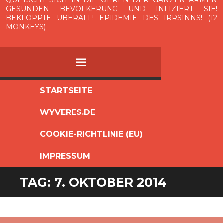
QUETSCHT SICH IN DIE OHREN DER GANZEN ARMEN
GESUNDEN BEVÖLKERUNG UND INFIZIERT SIE!
BEKLOPPTE ÜBERALL! EPIDEMIE DES IRRSINNS! (12
MONKEYS)
MENÜ
ZUM
STARTSEITE
INHALT
WYVERES.DE
SPRINGEN
COOKIE-RICHTLINIE (EU)
IMPRESSUM
TAG:
7. OKTOBER 2014