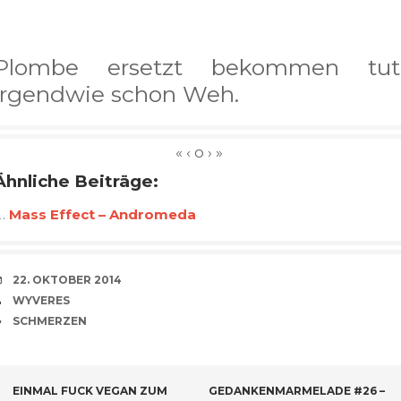
Plombe ersetzt bekommen tut
irgendwie schon Weh.
Ähnliche Beiträge:
Mass Effect – Andromeda
VERABREDUNG
22. OKTOBER 2014
VERFASSER
WYVERES
CATEGORIES
SCHMERZEN
BEITRAGSNAVIGATION
EINMAL FUCK VEGAN ZUM
GEDANKENMARMELADE #26 –