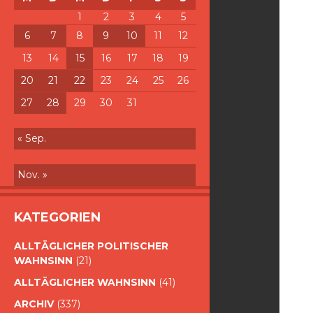
1
2
3
4
5
6
7
8
9
10
11
12
13
14
15
16
17
18
19
20
21
22
23
24
25
26
27
28
29
30
31
« Sep.
Nov. »
KATEGORIEN
ALLTÄGLICHER POLITISCHER
WAHNSINN
(21)
ALLTÄGLICHER WAHNSINN
(41)
ARCHIV
(337)