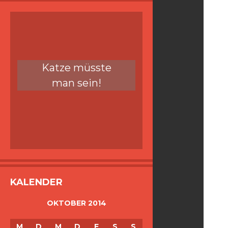
Katze müsste
man sein!
KALENDER
OKTOBER 2014
M
D
M
D
F
S
S