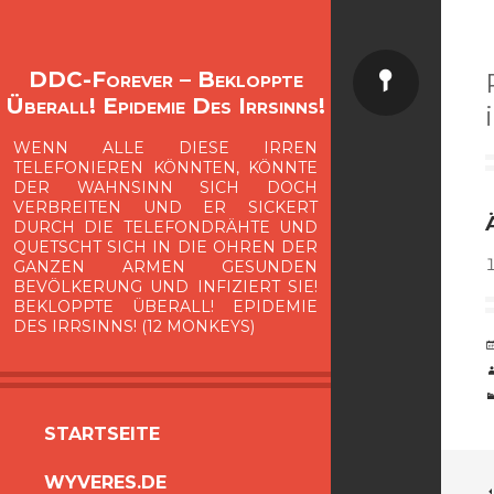
Status
DDC-Forever – Bekloppte
Überall! Epidemie Des Irrsinns!
WENN ALLE DIESE IRREN
TELEFONIEREN KÖNNTEN, KÖNNTE
DER WAHNSINN SICH DOCH
VERBREITEN UND ER SICKERT
DURCH DIE TELEFONDRÄHTE UND
QUETSCHT SICH IN DIE OHREN DER
GANZEN ARMEN GESUNDEN
BEVÖLKERUNG UND INFIZIERT SIE!
BEKLOPPTE ÜBERALL! EPIDEMIE
DES IRRSINNS! (12 MONKEYS)
ZUM
STARTSEITE
INHALT
WYVERES.DE
SPRINGEN