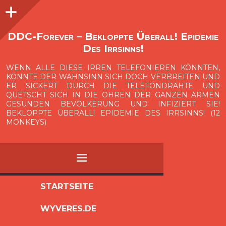
Seitenleiste
O
p
e
n
i
d
e
b
a
s
r
DDC-Forever – Bekloppte Überall! Epidemie
Des Irrsinns!
WENN ALLE DIESE IRREN TELEFONIEREN KÖNNTEN,
KÖNNTE DER WAHNSINN SICH DOCH VERBREITEN UND
ER SICKERT DURCH DIE TELEFONDRÄHTE UND
QUETSCHT SICH IN DIE OHREN DER GANZEN ARMEN
GESUNDEN BEVÖLKERUNG UND INFIZIERT SIE!
BEKLOPPTE ÜBERALL! EPIDEMIE DES IRRSINNS! (12
MONKEYS)
MENÜ
ZUM
STARTSEITE
INHALT
WYVERES.DE
SPRINGEN