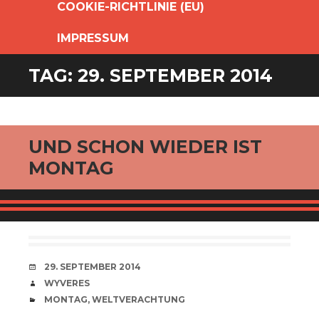
COOKIE-RICHTLINIE (EU)
IMPRESSUM
TAG:
29. SEPTEMBER 2014
UND SCHON WIEDER IST
MONTAG
VERABREDUNG
29. SEPTEMBER 2014
VERFASSER
WYVERES
CATEGORIES
MONTAG
,
WELTVERACHTUNG