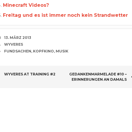
Minecraft Videos?
Freitag und es ist immer noch kein Strandwetter
VERABREDUNG
13. MÄRZ 2013
VERFASSER
WYVERES
CATEGORIES
FUNDSACHEN
,
KOPFKINO
,
MUSIK
BEITRAGSNAVIGATION
WYVERES AT TRAINING #2
GEDANKENMARMELADE #10 –
ERINNERUNGEN AN DAMALS