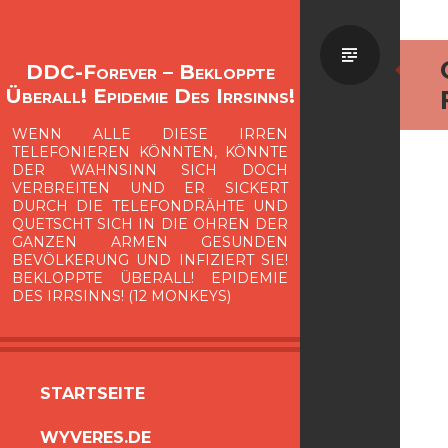
Standa
DDC-Forever – Bekloppte
Überall! Epidemie Des Irrsinns!
WENN ALLE DIESE IRREN
TELEFONIEREN KÖNNTEN, KÖNNTE
DER WAHNSINN SICH DOCH
VERBREITEN UND ER SICKERT
DURCH DIE TELEFONDRÄHTE UND
QUETSCHT SICH IN DIE OHREN DER
GANZEN ARMEN GESUNDEN
BEVÖLKERUNG UND INFIZIERT SIE!
BEKLOPPTE ÜBERALL! EPIDEMIE
DES IRRSINNS! (12 MONKEYS)
ZUM
STARTSEITE
INHALT
WYVERES.DE
SPRINGEN