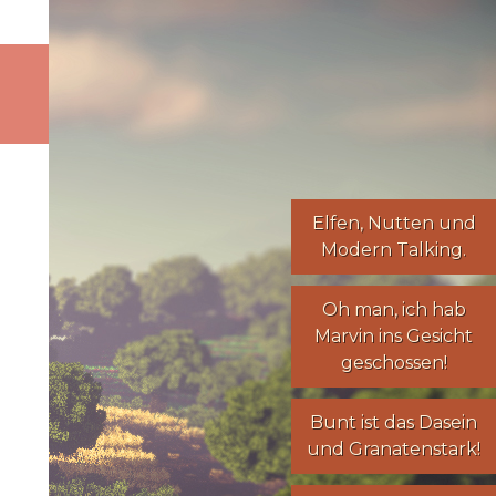
Elfen
,
Nutten
und
Modern Talking
.
Oh man, ich hab
Marvin ins Gesicht
geschossen!
Bunt ist das Dasein
und Granatenstark!