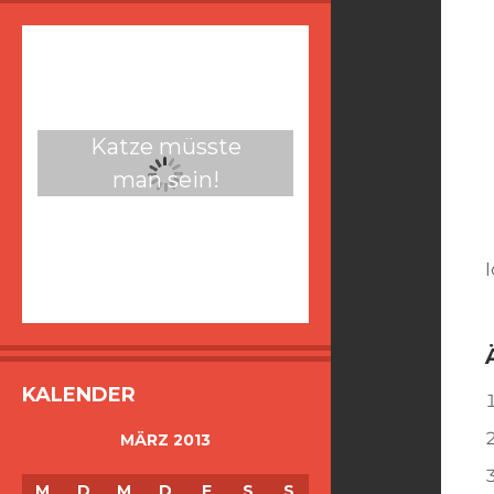
Katze müsste
man sein!
I
KALENDER
MÄRZ 2013
M
D
M
D
F
S
S