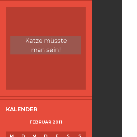
Katze müsste
man sein!
KALENDER
FEBRUAR 2011
M
D
M
D
F
S
S