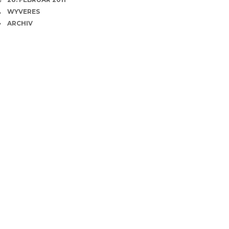
VERFASSER
WYVERES
CATEGORIES
ARCHIV