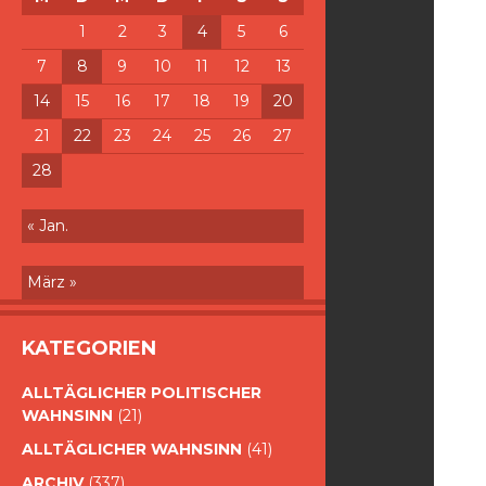
1
2
3
4
5
6
7
8
9
10
11
12
13
14
15
16
17
18
19
20
21
22
23
24
25
26
27
28
« Jan.
März »
KATEGORIEN
ALLTÄGLICHER POLITISCHER
WAHNSINN
(21)
ALLTÄGLICHER WAHNSINN
(41)
ARCHIV
(337)