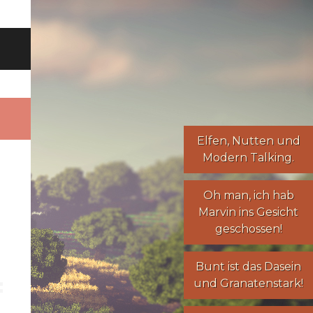
Elfen
,
Nutten
und
Modern Talking
.
Oh man, ich hab
Marvin ins Gesicht
geschossen!
Bunt ist das Dasein
und Granatenstark!