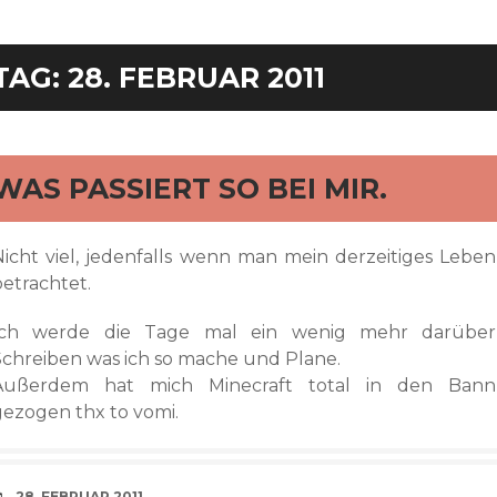
TAG:
28. FEBRUAR 2011
rd
WAS PASSIERT SO BEI MIR.
Nicht viel, jedenfalls wenn man mein derzeitiges Leben
betrachtet.
Ich werde die Tage mal ein wenig mehr darüber
Schreiben was ich so mache und Plane.
Außerdem hat mich Minecraft total in den Bann
gezogen thx to vomi.
VERABREDUNG
28. FEBRUAR 2011