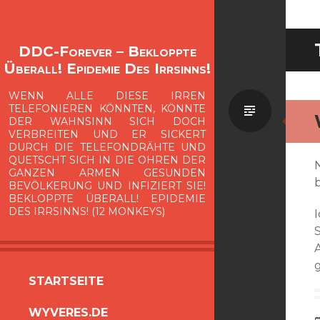
DDC-Forever – Bekloppte
Überall! Epidemie Des Irrsinns!
WENN ALLE DIESE IRREN
Standa
TELEFONIEREN KÖNNTEN, KÖNNTE
DER WAHNSINN SICH DOCH
VERBREITEN UND ER SICKERT
DURCH DIE TELEFONDRÄHTE UND
QUETSCHT SICH IN DIE OHREN DER
GANZEN ARMEN GESUNDEN
BEVÖLKERUNG UND INFIZIERT SIE!
BEKLOPPTE ÜBERALL! EPIDEMIE
DES IRRSINNS! (12 MONKEYS)
ZUM
STARTSEITE
INHALT
WYVERES.DE
SPRINGEN