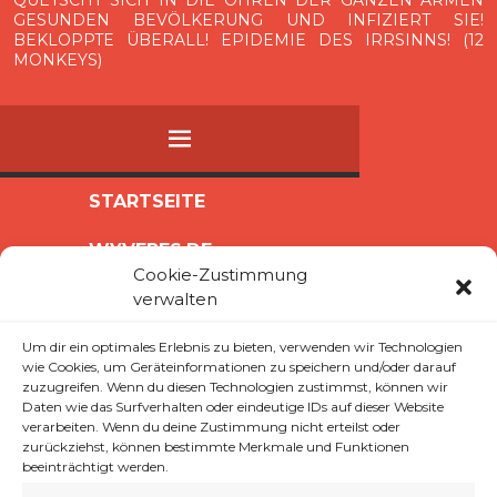
QUETSCHT SICH IN DIE OHREN DER GANZEN ARMEN
GESUNDEN BEVÖLKERUNG UND INFIZIERT SIE!
BEKLOPPTE ÜBERALL! EPIDEMIE DES IRRSINNS! (12
MONKEYS)
MENÜ
ZUM
STARTSEITE
INHALT
WYVERES.DE
SPRINGEN
Cookie-Zustimmung
verwalten
COOKIE-RICHTLINIE (EU)
IMPRESSUM
Um dir ein optimales Erlebnis zu bieten, verwenden wir Technologien
wie Cookies, um Geräteinformationen zu speichern und/oder darauf
zuzugreifen. Wenn du diesen Technologien zustimmst, können wir
TAG:
8. FEBRUAR 2011
Daten wie das Surfverhalten oder eindeutige IDs auf dieser Website
verarbeiten. Wenn du deine Zustimmung nicht erteilst oder
zurückziehst, können bestimmte Merkmale und Funktionen
beeinträchtigt werden.