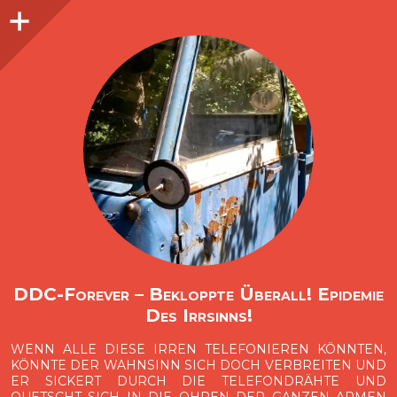
Seitenleiste
O
p
e
n
i
d
e
b
a
s
r
DDC-Forever – Bekloppte Überall! Epidemie
Des Irrsinns!
WENN ALLE DIESE IRREN TELEFONIEREN KÖNNTEN,
KÖNNTE DER WAHNSINN SICH DOCH VERBREITEN UND
ER SICKERT DURCH DIE TELEFONDRÄHTE UND