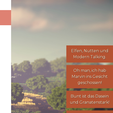
Elfen
,
Nutten
und
Modern Talking
.
Oh man, ich hab
Marvin ins Gesicht
geschossen!
Bunt ist das Dasein
und Granatenstark!