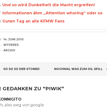
Und so wird Dunkelheit die Macht ergreifen!
Informationen ähm „Attention whoring“ oder so
Guten Tag an alle KFMW Fans
VERABREDUNG
14. JUNI 2010
VERFASSER
WYVERES
CATEGORIES
ARCHIV
BEITRAGSNAVIGATION
SO SO SO DER STONED
NOCHMAL WAS ZUM OIL SPILL
2 GEDANKEN ZU “
PIWIK
”
KONNIGITO
ah, also weg von google