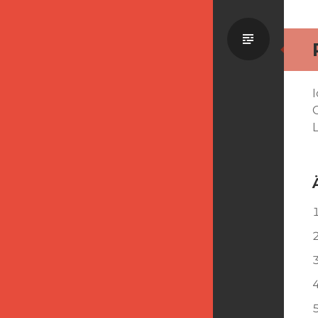
Standa
L