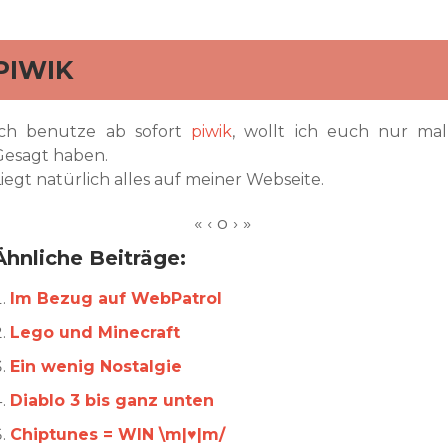
rd
PIWIK
Ich benutze ab sofort
piwik
, wollt ich euch nur mal
Gesagt haben.
iegt natürlich alles auf meiner Webseite.
Ähnliche Beiträge:
Im Bezug auf WebPatrol
Lego und Minecraft
Ein wenig Nostalgie
Diablo 3 bis ganz unten
Chiptunes = WIN \m|♥|m/