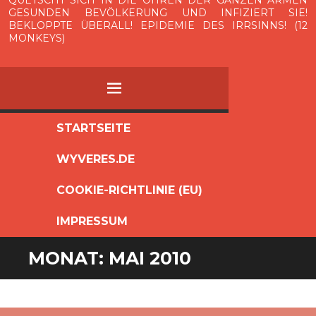
QUETSCHT SICH IN DIE OHREN DER GANZEN ARMEN
GESUNDEN BEVÖLKERUNG UND INFIZIERT SIE!
BEKLOPPTE ÜBERALL! EPIDEMIE DES IRRSINNS! (12
MONKEYS)
MENÜ
ZUM
STARTSEITE
INHALT
WYVERES.DE
SPRINGEN
COOKIE-RICHTLINIE (EU)
IMPRESSUM
MONAT:
MAI 2010