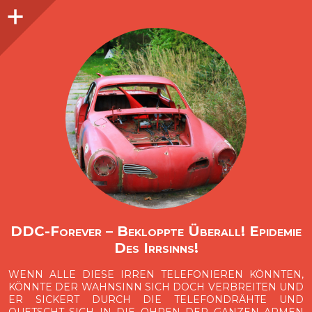
Seitenleiste
O
p
e
n
i
d
e
b
a
s
r
DDC-Forever – Bekloppte Überall! Epidemie
Des Irrsinns!
WENN ALLE DIESE IRREN TELEFONIEREN KÖNNTEN,
KÖNNTE DER WAHNSINN SICH DOCH VERBREITEN UND
ER SICKERT DURCH DIE TELEFONDRÄHTE UND