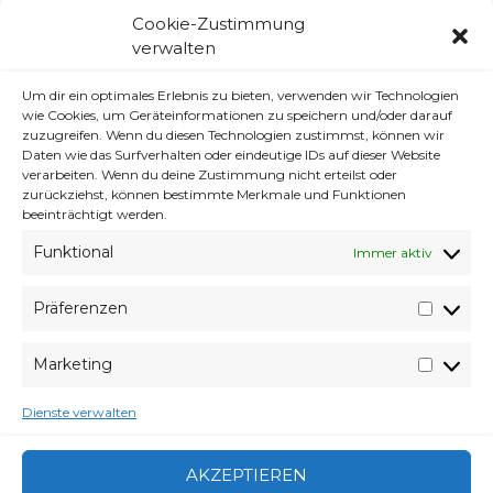
Standard PHP Value für die Maximale
Cookie-Zustimmung
Ausführzeit war einfach zu niedrig … >< FUCK
verwalten
YOU scheiss hier … und die HTACCESS regeln
waren etwas wargs … ok nun sollte es
Um dir ein optimales Erlebnis zu bieten, verwenden wir Technologien
wie Cookies, um Geräteinformationen zu speichern und/oder darauf
eigentlich wieder gehen….
zuzugreifen. Wenn du diesen Technologien zustimmst, können wir
Daten wie das Surfverhalten oder eindeutige IDs auf dieser Website
verarbeiten. Wenn du deine Zustimmung nicht erteilst oder
zurückziehst, können bestimmte Merkmale und Funktionen
VERABREDUNG
2. MAI 2010
beeinträchtigt werden.
VERFASSER
WYVERES
Funktional
Immer aktiv
CATEGORIES
ARCHIV
Präferenzen
Präfer
:| FRESSE DICK EY
Marketing
Market
WARGS … Seit Tagen das selbe. ich will mich
Dienste verwalten
einloggen … backend nicht erreichbar … -.-
wtf …
AKZEPTIEREN