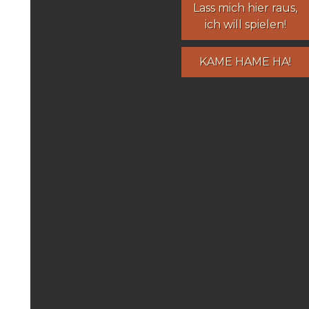
Lass mich hier raus,
ich will spielen!
KAME HAME HA!