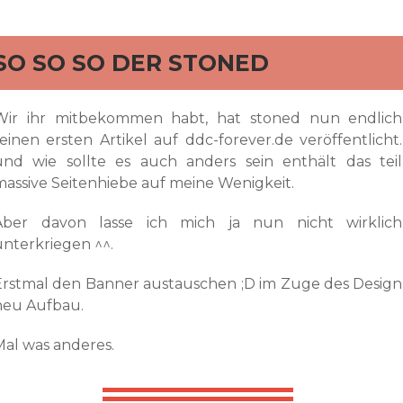
rd
SO SO SO DER STONED
Wir ihr mitbekommen habt, hat stoned nun endlich
seinen ersten Artikel auf ddc-forever.de veröffentlicht.
und wie sollte es auch anders sein enthält das teil
massive Seitenhiebe auf meine Wenigkeit.
Aber davon lasse ich mich ja nun nicht wirklich
unterkriegen ^^.
Erstmal den Banner austauschen ;D im Zuge des Design
neu Aufbau.
Mal was anderes.