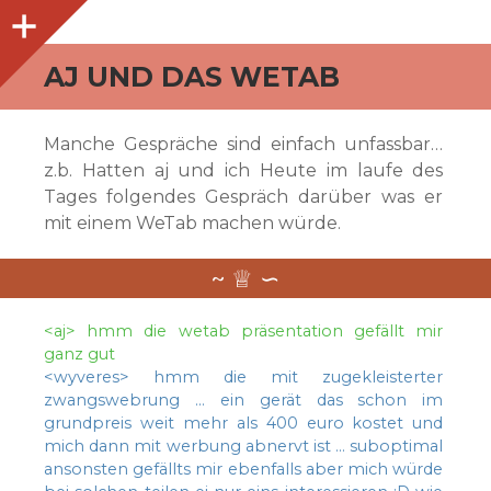
O
p
e
n
i
d
e
b
a
s
r
AJ UND DAS WETAB
Manche Gespräche sind einfach unfassbar…
z.b. Hatten aj und ich Heute im laufe des
Tages folgendes Gespräch darüber was er
mit einem WeTab machen würde.
<aj> hmm die wetab präsentation gefällt mir
ganz gut
<wyveres> hmm die mit zugekleisterter
zwangswebrung … ein gerät das schon im
grundpreis weit mehr als 400 euro kostet und
mich dann mit werbung abnervt ist … suboptimal
ansonsten gefällts mir ebenfalls aber mich würde