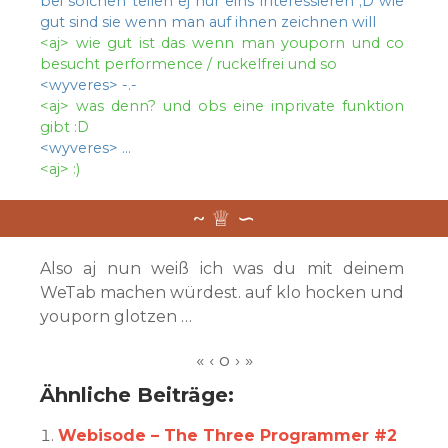
bei solchen teilen ej nur eins interessieren ;D wie
gut sind sie wenn man auf ihnen zeichnen will
<aj> wie gut ist das wenn man youporn und co
besucht performence / ruckelfrei und so
<wyveres> -.-
<aj> was denn?
und obs eine inprivate funktion
gibt :D
<wyveres> …
<aj> :)
Also aj nun weiß ich was du mit deinem
WeTab machen würdest. auf klo hocken und
youporn glotzen …
Ähnliche Beiträge:
Webisode – The Three Programmer #2