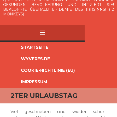
QUETSCHT SICH IN DIE OHREN DER GANZEN ARMEN
GESUNDEN BEVÖLKERUNG UND INFIZIERT SIE!
BEKLOPPTE ÜBERALL! EPIDEMIE DES IRRSINNS! (12
MONKEYS)
MENÜ
ZUM
STARTSEITE
INHALT
WYVERES.DE
SPRINGEN
COOKIE-RICHTLINIE (EU)
IMPRESSUM
2TER URLAUBSTAG
Viel geschrieben und wieder schön