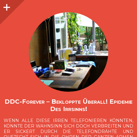
Seitenleiste
O
p
e
n
i
d
e
b
a
s
r
DDC-Forever – Bekloppte Überall! Epidemie
Des Irrsinns!
WENN ALLE DIESE IRREN TELEFONIEREN KÖNNTEN,
KÖNNTE DER WAHNSINN SICH DOCH VERBREITEN UND
ER SICKERT DURCH DIE TELEFONDRÄHTE UND