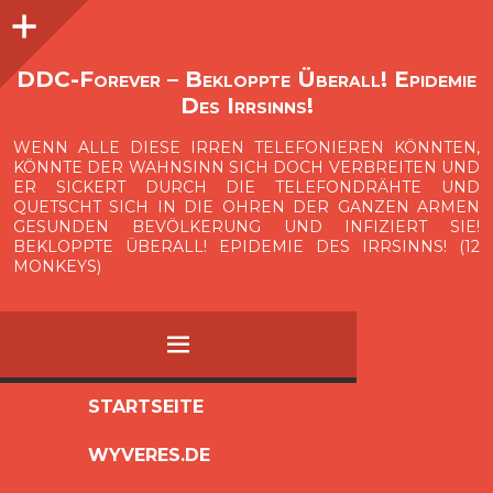
Seitenleiste
O
p
e
n
i
d
e
b
a
s
r
DDC-Forever – Bekloppte Überall! Epidemie
Des Irrsinns!
WENN ALLE DIESE IRREN TELEFONIEREN KÖNNTEN,
KÖNNTE DER WAHNSINN SICH DOCH VERBREITEN UND
ER SICKERT DURCH DIE TELEFONDRÄHTE UND
QUETSCHT SICH IN DIE OHREN DER GANZEN ARMEN
GESUNDEN BEVÖLKERUNG UND INFIZIERT SIE!
BEKLOPPTE ÜBERALL! EPIDEMIE DES IRRSINNS! (12
MONKEYS)
MENÜ
ZUM
STARTSEITE
INHALT
WYVERES.DE
SPRINGEN