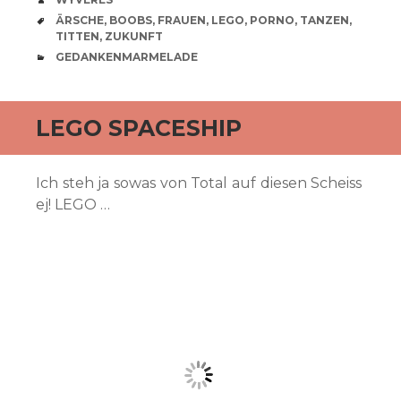
SCHLAGWÖRTER
ÄRSCHE
,
BOOBS
,
FRAUEN
,
LEGO
,
PORNO
,
TANZEN
,
TITTEN
,
ZUKUNFT
CATEGORIES
GEDANKENMARMELADE
LEGO SPACESHIP
Ich steh ja sowas von Total auf diesen Scheiss
ej! LEGO …