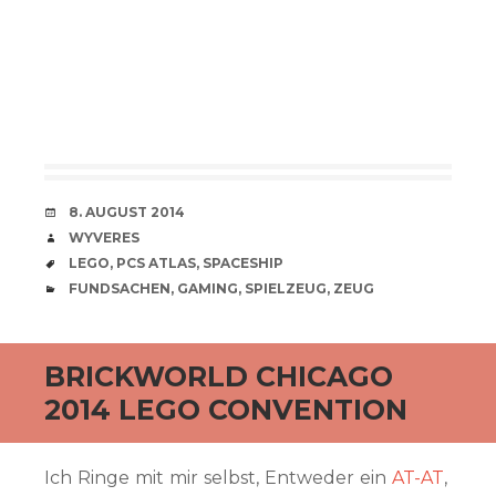
VERABREDUNG
8. AUGUST 2014
VERFASSER
WYVERES
SCHLAGWÖRTER
LEGO
,
PCS ATLAS
,
SPACESHIP
CATEGORIES
FUNDSACHEN
,
GAMING
,
SPIELZEUG
,
ZEUG
BRICKWORLD CHICAGO
2014 LEGO CONVENTION
Ich Ringe mit mir selbst, Entweder ein
AT-AT
,