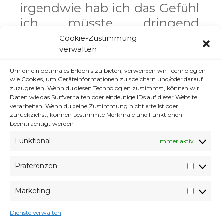
irgendwie hab ich das Gefühl
ich müsste dringend
irgendetwas gravierendes in
Cookie-Zustimmung
verwalten
meinem Leben ändern.
Um dir ein optimales Erlebnis zu bieten, verwenden wir Technologien
wie Cookies, um Geräteinformationen zu speichern und/oder darauf
zuzugreifen. Wenn du diesen Technologien zustimmst, können wir
Daten wie das Surfverhalten oder eindeutige IDs auf dieser Website
verarbeiten. Wenn du deine Zustimmung nicht erteilst oder
zurückziehst, können bestimmte Merkmale und Funktionen
beeinträchtigt werden.
shit fuck cunt bitch god damn motherfucker
Funktional
Immer aktiv
Präferenzen
Präfer
Im Grunde könnte man
sagen mein Job macht mir
Marketing
Market
keinen Spaß mehr. Er ödet
Dienste verwalten