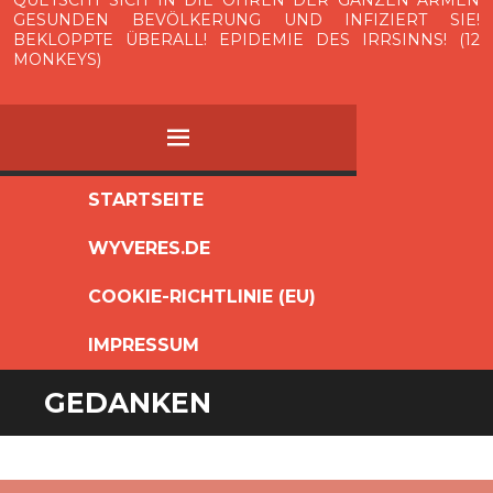
GESUNDEN BEVÖLKERUNG UND INFIZIERT SIE!
BEKLOPPTE ÜBERALL! EPIDEMIE DES IRRSINNS! (12
MONKEYS)
MENÜ
ZUM
STARTSEITE
INHALT
WYVERES.DE
SPRINGEN
COOKIE-RICHTLINIE (EU)
IMPRESSUM
GEDANKEN