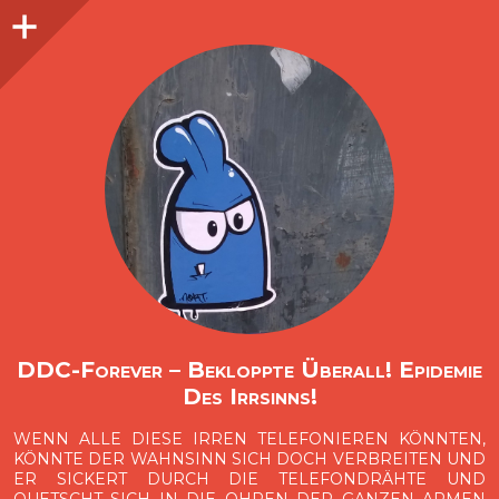
Seitenleiste
O
p
e
n
i
d
e
b
a
s
r
DDC-Forever – Bekloppte Überall! Epidemie
Des Irrsinns!
WENN ALLE DIESE IRREN TELEFONIEREN KÖNNTEN,
KÖNNTE DER WAHNSINN SICH DOCH VERBREITEN UND
ER SICKERT DURCH DIE TELEFONDRÄHTE UND
QUETSCHT SICH IN DIE OHREN DER GANZEN ARMEN