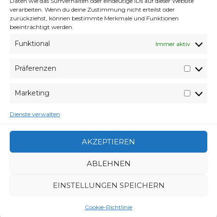
Daten wie das Surfverhalten oder eindeutige IDs auf dieser Website
verarbeiten. Wenn du deine Zustimmung nicht erteilst oder
zurückziehst, können bestimmte Merkmale und Funktionen
beeinträchtigt werden.
Funktional
Immer aktiv
Präferenzen
Präfer
Marketing
Market
Dienste verwalten
(Beitragsbild via
DeviantArt
)
AKZEPTIEREN
VERABREDUNG
ABLEHNEN
8. JULI 2014
VERFASSER
WYVERES
EINSTELLUNGEN SPEICHERN
SCHLAGWÖRTER
ED SHEERAN
,
I SEE FIRE
,
KYGO
,
REMIX
CATEGORIES
KOPFKINO
,
MUSIK
Cookie-Richtlinie