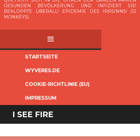
QUETSCHT SICH IN DIE OHREN DER GANZEN ARMEN
GESUNDEN BEVÖLKERUNG UND INFIZIERT SIE!
BEKLOPPTE ÜBERALL! EPIDEMIE DES IRRSINNS! (12
MONKEYS)
MENÜ
ZUM
STARTSEITE
INHALT
WYVERES.DE
SPRINGEN
COOKIE-RICHTLINIE (EU)
IMPRESSUM
I SEE FIRE