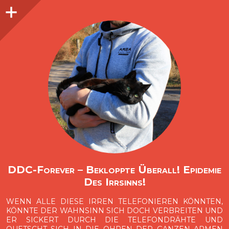
Seitenleiste
O
p
e
n
i
d
e
b
a
s
r
DDC-Forever – Bekloppte Überall! Epidemie
Des Irrsinns!
WENN ALLE DIESE IRREN TELEFONIEREN KÖNNTEN,
KÖNNTE DER WAHNSINN SICH DOCH VERBREITEN UND
ER SICKERT DURCH DIE TELEFONDRÄHTE UND