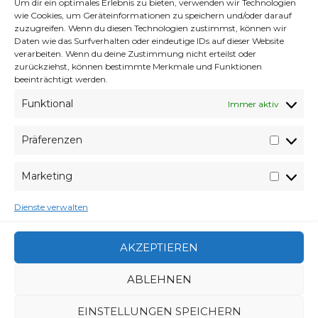
Um dir ein optimales Erlebnis zu bieten, verwenden wir Technologien
Mix)
wie Cookies, um Geräteinformationen zu speichern und/oder darauf
zuzugreifen. Wenn du diesen Technologien zustimmst, können wir
INITPATCH feat. Malua – Revolution
Daten wie das Surfverhalten oder eindeutige IDs auf dieser Website
verarbeiten. Wenn du deine Zustimmung nicht erteilst oder
(Original Mix)
zurückziehst, können bestimmte Merkmale und Funktionen
beeinträchtigt werden.
INITPATCH feat. Malua –
RevolutionBigroomedit (unreleased Original
Funktional
Immer aktiv
Mix)
INITPATCH – YOU (Original Mix)
Präferenzen
Präfer
Ellie Goulding – High for This (INITPATCH
Marketing
Remix)
Market
Dienste verwalten
(Via
Youtube
)
AKZEPTIEREN
VERABREDUNG
9. APRIL 2014
ABLEHNEN
VERFASSER
WYVERES
SCHLAGWÖRTER
DANCE
,
ELECTRO
,
HOT
,
HOUSE & DUBSTEP
,
EINSTELLUNGEN SPEICHERN
INITPATCH
,
PROGRESSIVE
,
REMIX