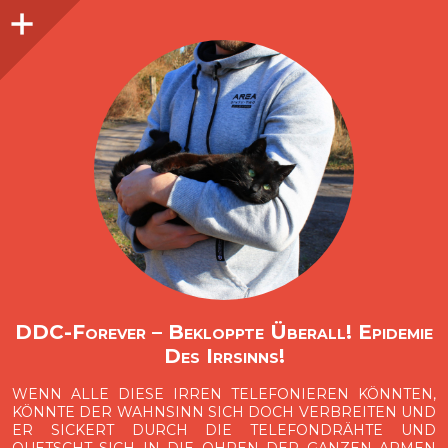
Seitenleiste
O
p
e
n
i
d
e
b
a
s
r
DDC-Forever – Bekloppte Überall! Epidemie
Des Irrsinns!
WENN ALLE DIESE IRREN TELEFONIEREN KÖNNTEN,
KÖNNTE DER WAHNSINN SICH DOCH VERBREITEN UND
ER SICKERT DURCH DIE TELEFONDRÄHTE UND