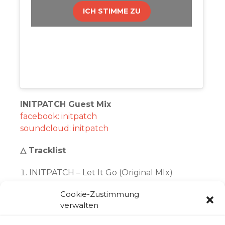
ICH STIMME ZU
INITPATCH Guest Mix
facebook: initpatch
soundcloud: initpatch
△ Tracklist
INITPATCH – Let It Go (Original MIx)
INITPATCH – Weird (Original Mix)
Cookie-Zustimmung
verwalten
INITPATCH – Plastic Patch (Original Mix)
INITPATCH ft. Gerrit – Wet Hair (Original