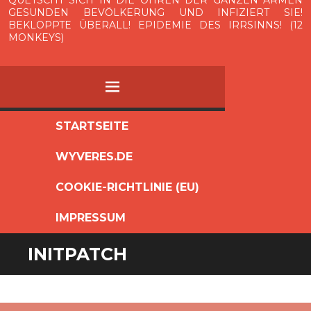
QUETSCHT SICH IN DIE OHREN DER GANZEN ARMEN
GESUNDEN BEVÖLKERUNG UND INFIZIERT SIE!
BEKLOPPTE ÜBERALL! EPIDEMIE DES IRRSINNS! (12
MONKEYS)
MENÜ
ZUM
STARTSEITE
INHALT
WYVERES.DE
SPRINGEN
COOKIE-RICHTLINIE (EU)
IMPRESSUM
INITPATCH