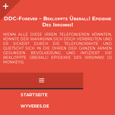
Seitenleiste
O
p
e
n
i
d
e
b
a
s
r
DDC-Forever – Bekloppte Überall! Epidemie
Des Irrsinns!
WENN ALLE DIESE IRREN TELEFONIEREN KÖNNTEN,
KÖNNTE DER WAHNSINN SICH DOCH VERBREITEN UND
ER SICKERT DURCH DIE TELEFONDRÄHTE UND
QUETSCHT SICH IN DIE OHREN DER GANZEN ARMEN
GESUNDEN BEVÖLKERUNG UND INFIZIERT SIE!
BEKLOPPTE ÜBERALL! EPIDEMIE DES IRRSINNS! (12
MONKEYS)
MENÜ
ZUM
STARTSEITE
INHALT
WYVERES.DE
SPRINGEN