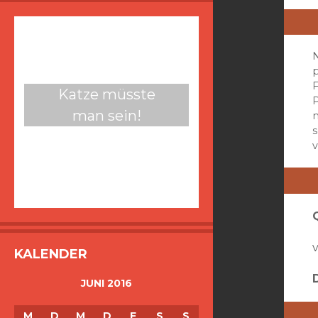
p
Katze müsste
man sein!
s
v
v
KALENDER
JUNI 2016
M
D
M
D
F
S
S