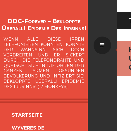
DDC-Forever – Bekloppte
Überall! Epidemie Des Irrsinns!
WENN ALLE DIESE IRREN
Standa
TELEFONIEREN KÖNNTEN, KÖNNTE
DER WAHNSINN SICH DOCH
VERBREITEN UND ER SICKERT
DURCH DIE TELEFONDRÄHTE UND
QUETSCHT SICH IN DIE OHREN DER
GANZEN ARMEN GESUNDEN
BEVÖLKERUNG UND INFIZIERT SIE!
BEKLOPPTE ÜBERALL! EPIDEMIE
DES IRRSINNS! (12 MONKEYS)
ZUM
STARTSEITE
INHALT
WYVERES.DE
SPRINGEN