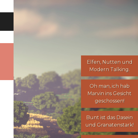
Elfen
,
Nutten
und
Modern Talking
.
Oh man, ich hab
Marvin ins Gesicht
geschossen!
Bunt ist das Dasein
und Granatenstark!