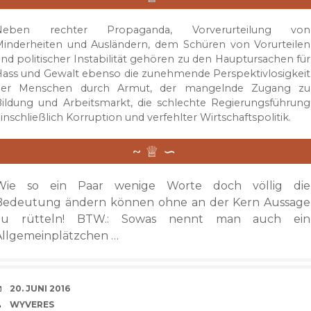
Neben rechter Propaganda, Vorverurteilung von
Minderheiten und Ausländern, dem Schüren von Vorurteilen
nd politischer Instabilität gehören zu den Hauptursachen für
ass und Gewalt ebenso die zunehmende Perspektivlosigkeit
der Menschen durch Armut, der mangelnde Zugang zu
ildung und Arbeitsmarkt, die schlechte Regierungsführung
inschließlich Korruption und verfehlter Wirtschaftspolitik.
Wie so ein Paar wenige Worte doch völlig die
Bedeutung ändern können ohne an der Kern Aussage
zu rütteln! BTW.: Sowas nennt man auch ein
Allgemeinplätzchen …
VERABREDUNG
20. JUNI 2016
VERFASSER
WYVERES