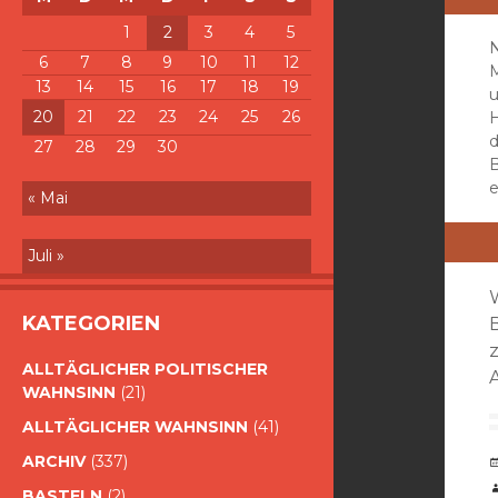
1
2
3
4
5
6
7
8
9
10
11
12
13
14
15
16
17
18
19
u
20
21
22
23
24
25
26
H
27
28
29
30
B
e
« Mai
Juli »
KATEGORIEN
ALLTÄGLICHER POLITISCHER
WAHNSINN
(21)
ALLTÄGLICHER WAHNSINN
(41)
ARCHIV
(337)
BASTELN
(2)