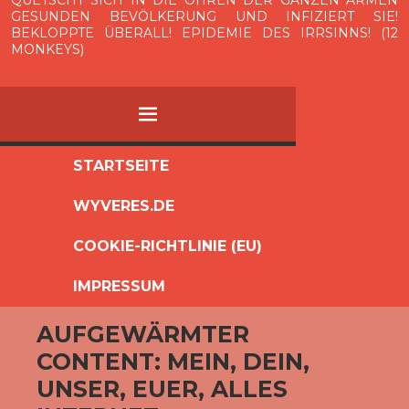
QUETSCHT SICH IN DIE OHREN DER GANZEN ARMEN
GESUNDEN BEVÖLKERUNG UND INFIZIERT SIE!
BEKLOPPTE ÜBERALL! EPIDEMIE DES IRRSINNS! (12
MONKEYS)
MENÜ
ZUM
STARTSEITE
INHALT
WYVERES.DE
SPRINGEN
COOKIE-RICHTLINIE (EU)
IMPRESSUM
AUFGEWÄRMTER
CONTENT: MEIN, DEIN,
UNSER, EUER, ALLES