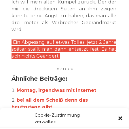
Ich will mein alten Kumpel zurück. Der der
mir die dreckigen Seiten an ihm zeigen
konnte ohne Angst zu haben, das man alle
drei meter als Verbrecher Gebrandmarkt
wird.
Ein Abgesang auf etwas Tolles, jetzt 2 Jahre
später stellt man dann entsetzt fest. Es hat
sich nichts Geändert
Ähnliche Beiträge:
Montag, irgendwas mit Internet
bei all dem Scheiß denn das
heutzutage gibt,
Cookie-Zustimmung
Das Internet wird uns alle ZERSTÖREN
verwalten
!!!!11111ELF