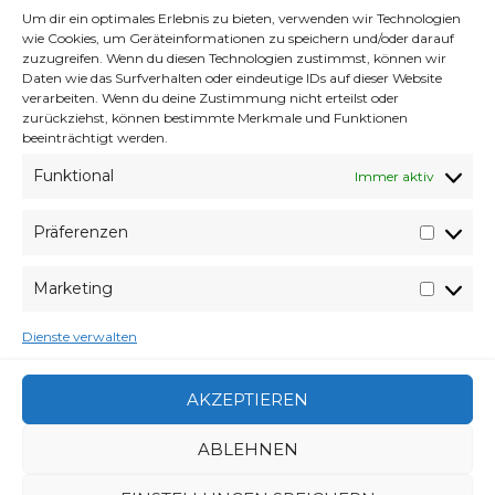
Gedankenmarmelade #17 – Pünktlich
Um dir ein optimales Erlebnis zu bieten, verwenden wir Technologien
wie Cookies, um Geräteinformationen zu speichern und/oder darauf
wie die Polizei
zuzugreifen. Wenn du diesen Technologien zustimmst, können wir
Daten wie das Surfverhalten oder eindeutige IDs auf dieser Website
Moment da war noch was.
verarbeiten. Wenn du deine Zustimmung nicht erteilst oder
Unser #PERSONALAUSWEIS
zurückziehst, können bestimmte Merkmale und Funktionen
beeinträchtigt werden.
Mein I-Net *flenn*
Funktional
Immer aktiv
Mein Mitteilungsbedarf sinkt irgendwie
immer weiter.
Präferenzen
Präfer
Marketing
Market
VERABREDUNG
7. APRIL 2015
VERFASSER
WYVERES
Dienste verwalten
CATEGORIES
GEDANKENMÜLL
,
SCHMERZEN
,
ÜBERWACHUNG
,
WELTVERACHTUNG
AKZEPTIEREN
ABLEHNEN
BEITRAGSNAVIGATION
DIE WELT IST MIR EGAL.
GEDANKENMARMELADE
#31 – ZUM GLÜCK IST