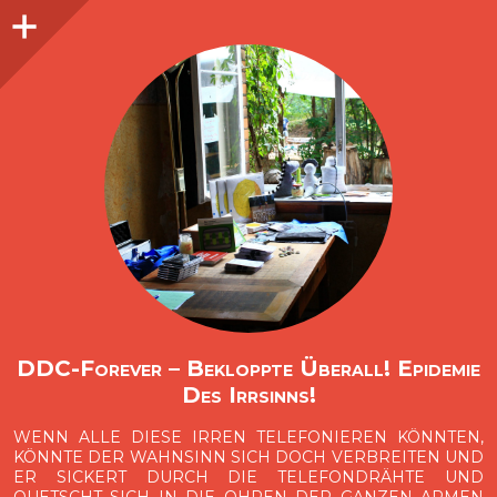
Seitenleiste
O
p
e
n
i
d
e
b
a
s
r
DDC-Forever – Bekloppte Überall! Epidemie
Des Irrsinns!
WENN ALLE DIESE IRREN TELEFONIEREN KÖNNTEN,
KÖNNTE DER WAHNSINN SICH DOCH VERBREITEN UND
ER SICKERT DURCH DIE TELEFONDRÄHTE UND