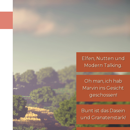
Elfen
,
Nutten
und
Modern Talking
.
Oh man, ich hab
Marvin ins Gesicht
geschossen!
Bunt ist das Dasein
und Granatenstark!