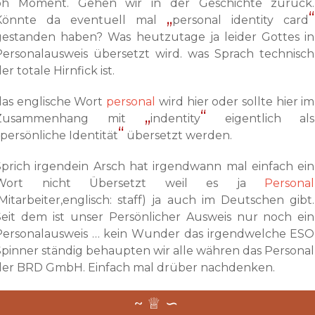
oh Moment. Gehen wir in der Geschichte zurück.
Könnte da eventuell mal
personal identity card
gestanden haben? Was heutzutage ja leider Gottes in
Personalausweis übersetzt wird. was Sprach technisch
er totale Hirnfick ist.
das englische Wort
personal
wird hier oder sollte hier im
Zusammenhang mit
indentity
eigentlich als
persönliche Identität
übersetzt werden.
Sprich irgendein Arsch hat irgendwann mal einfach ein
Wort nicht Übersetzt weil es ja
Personal
(Mitarbeiter,englisch: staff) ja auch im Deutschen gibt.
Seit dem ist unser Persönlicher Ausweis nur noch ein
Personalausweis … kein Wunder das irgendwelche ESO
Spinner ständig behaupten wir alle währen das Personal
der BRD GmbH. Einfach mal drüber nachdenken.