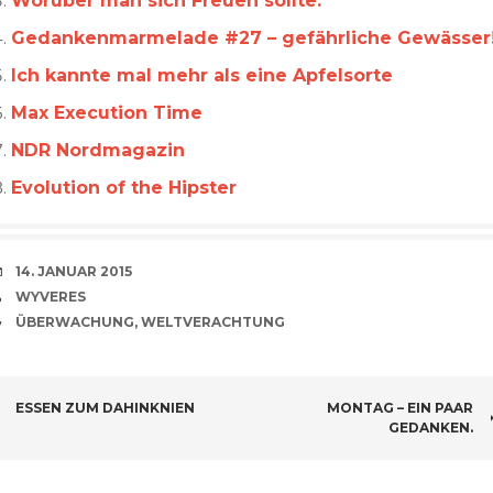
Worüber man sich Freuen sollte.
Gedankenmarmelade #27 – gefährliche Gewässer
Ich kannte mal mehr als eine Apfelsorte
Max Execution Time
NDR Nordmagazin
Evolution of the Hipster
VERABREDUNG
14. JANUAR 2015
VERFASSER
WYVERES
CATEGORIES
ÜBERWACHUNG
,
WELTVERACHTUNG
BEITRAGSNAVIGATION
ESSEN ZUM DAHINKNIEN
MONTAG – EIN PAAR
GEDANKEN.