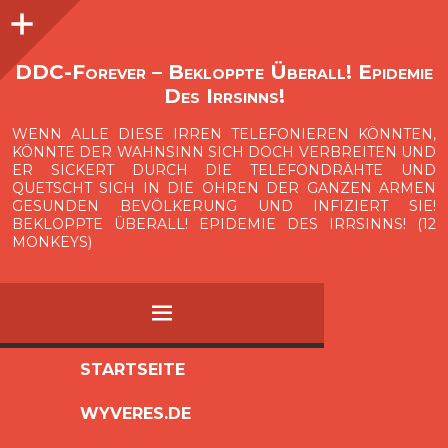
Seitenleiste
O
p
e
n
i
d
e
b
a
s
r
DDC-Forever – Bekloppte Überall! Epidemie
Des Irrsinns!
WENN ALLE DIESE IRREN TELEFONIEREN KÖNNTEN,
KÖNNTE DER WAHNSINN SICH DOCH VERBREITEN UND
ER SICKERT DURCH DIE TELEFONDRÄHTE UND
QUETSCHT SICH IN DIE OHREN DER GANZEN ARMEN
GESUNDEN BEVÖLKERUNG UND INFIZIERT SIE!
BEKLOPPTE ÜBERALL! EPIDEMIE DES IRRSINNS! (12
MONKEYS)
MENÜ
ZUM
STARTSEITE
INHALT
WYVERES.DE
SPRINGEN