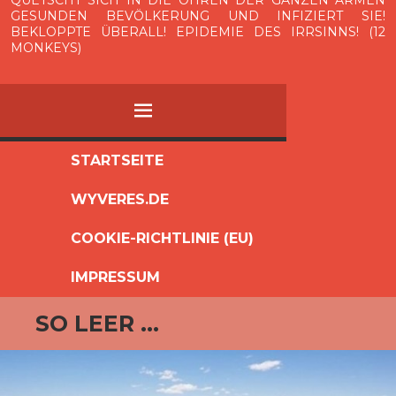
QUETSCHT SICH IN DIE OHREN DER GANZEN ARMEN
GESUNDEN BEVÖLKERUNG UND INFIZIERT SIE!
BEKLOPPTE ÜBERALL! EPIDEMIE DES IRRSINNS! (12
MONKEYS)
MENÜ
ZUM
STARTSEITE
INHALT
WYVERES.DE
SPRINGEN
COOKIE-RICHTLINIE (EU)
IMPRESSUM
SO LEER …