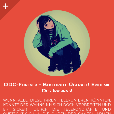
Seitenleiste
O
p
e
n
i
d
e
b
a
s
r
DDC-Forever – Bekloppte Überall! Epidemie
Des Irrsinns!
WENN ALLE DIESE IRREN TELEFONIEREN KÖNNTEN,
KÖNNTE DER WAHNSINN SICH DOCH VERBREITEN UND
ER SICKERT DURCH DIE TELEFONDRÄHTE UND