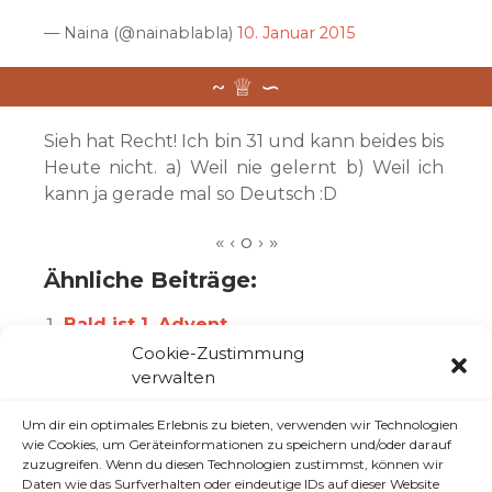
— Naina (@nainablabla)
10. Januar 2015
Sieh hat Recht! Ich bin 31 und kann beides bis
Heute nicht. a) Weil nie gelernt b) Weil ich
kann ja gerade mal so Deutsch :D
Ähnliche Beiträge:
Bald ist 1. Advent
Cookie-Zustimmung
First match Dune 2 Wyveres VS Sanris
verwalten
Klauen is scheisse ehrlich … aber in
diesem Fall
Um dir ein optimales Erlebnis zu bieten, verwenden wir Technologien
wie Cookies, um Geräteinformationen zu speichern und/oder darauf
die Macht der Sprache.
zuzugreifen. Wenn du diesen Technologien zustimmst, können wir
Daten wie das Surfverhalten oder eindeutige IDs auf dieser Website