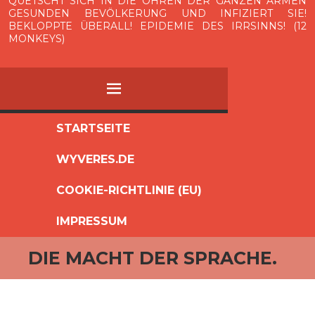
QUETSCHT SICH IN DIE OHREN DER GANZEN ARMEN
GESUNDEN BEVÖLKERUNG UND INFIZIERT SIE!
BEKLOPPTE ÜBERALL! EPIDEMIE DES IRRSINNS! (12
MONKEYS)
MENÜ
ZUM
STARTSEITE
INHALT
WYVERES.DE
SPRINGEN
COOKIE-RICHTLINIE (EU)
IMPRESSUM
DIE MACHT DER SPRACHE.