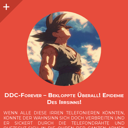
Seitenleiste
O
p
e
n
i
d
e
b
a
s
r
DDC-Forever – Bekloppte Überall! Epidemie
Des Irrsinns!
WENN ALLE DIESE IRREN TELEFONIEREN KÖNNTEN,
KÖNNTE DER WAHNSINN SICH DOCH VERBREITEN UND
ER SICKERT DURCH DIE TELEFONDRÄHTE UND