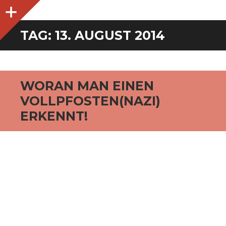
O
p
e
n
i
d
e
b
a
s
r
TAG:
13. AUGUST 2014
WORAN MAN EINEN
VOLLPFOSTEN(NAZI)
ERKENNT!