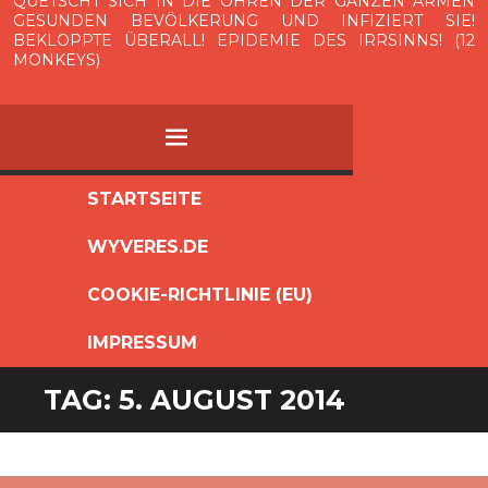
QUETSCHT SICH IN DIE OHREN DER GANZEN ARMEN
GESUNDEN BEVÖLKERUNG UND INFIZIERT SIE!
BEKLOPPTE ÜBERALL! EPIDEMIE DES IRRSINNS! (12
MONKEYS)
MENÜ
ZUM
STARTSEITE
INHALT
WYVERES.DE
SPRINGEN
COOKIE-RICHTLINIE (EU)
IMPRESSUM
TAG:
5. AUGUST 2014