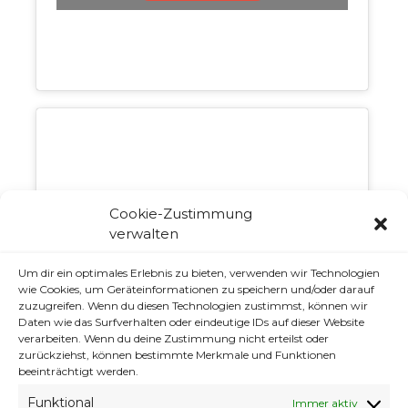
Cookie-Zustimmung
verwalten
Klicke auf "Ich stimme zu", um Youtube zu
aktivieren
Um dir ein optimales Erlebnis zu bieten, verwenden wir Technologien
Cookie-Richtlinie
wie Cookies, um Geräteinformationen zu speichern und/oder darauf
zuzugreifen. Wenn du diesen Technologien zustimmst, können wir
ICH STIMME ZU
Daten wie das Surfverhalten oder eindeutige IDs auf dieser Website
verarbeiten. Wenn du deine Zustimmung nicht erteilst oder
zurückziehst, können bestimmte Merkmale und Funktionen
beeinträchtigt werden.
Funktional
Immer aktiv