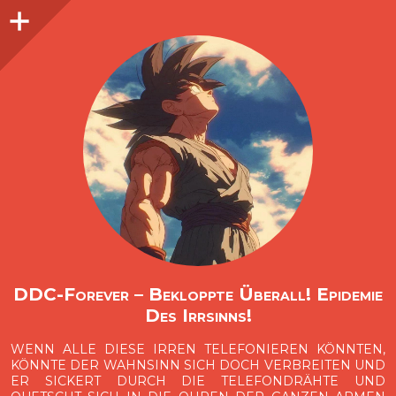
Seitenleiste
O
p
e
n
i
d
e
b
a
s
r
DDC-Forever – Bekloppte Überall! Epidemie
Des Irrsinns!
WENN ALLE DIESE IRREN TELEFONIEREN KÖNNTEN,
KÖNNTE DER WAHNSINN SICH DOCH VERBREITEN UND
ER SICKERT DURCH DIE TELEFONDRÄHTE UND