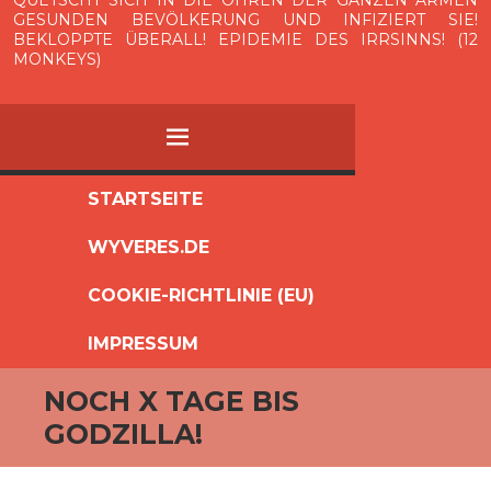
QUETSCHT SICH IN DIE OHREN DER GANZEN ARMEN
GESUNDEN BEVÖLKERUNG UND INFIZIERT SIE!
BEKLOPPTE ÜBERALL! EPIDEMIE DES IRRSINNS! (12
MONKEYS)
MENÜ
ZUM
STARTSEITE
INHALT
WYVERES.DE
SPRINGEN
COOKIE-RICHTLINIE (EU)
IMPRESSUM
NOCH X TAGE BIS
GODZILLA!