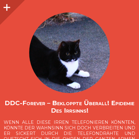
Seitenleiste
O
p
e
n
i
d
e
b
a
s
r
DDC-Forever – Bekloppte Überall! Epidemie
Des Irrsinns!
WENN ALLE DIESE IRREN TELEFONIEREN KÖNNTEN,
KÖNNTE DER WAHNSINN SICH DOCH VERBREITEN UND
ER SICKERT DURCH DIE TELEFONDRÄHTE UND