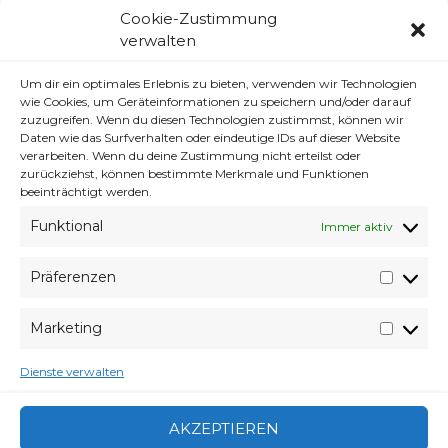
ICH STIMME ZU
Cookie-Zustimmung
verwalten
Um dir ein optimales Erlebnis zu bieten, verwenden wir Technologien
wie Cookies, um Geräteinformationen zu speichern und/oder darauf
zuzugreifen. Wenn du diesen Technologien zustimmst, können wir
Ähnliche Beiträge:
Daten wie das Surfverhalten oder eindeutige IDs auf dieser Website
verarbeiten. Wenn du deine Zustimmung nicht erteilst oder
zurückziehst, können bestimmte Merkmale und Funktionen
3 Tage
beeinträchtigt werden.
10.000 Tage
Funktional
Immer aktiv
3000 Tage
Präferenzen
Noch 2 Tage dann Urlaub!
Präfer
Marketing
Market
VERABREDUNG
6. MAI 2014
Dienste verwalten
VERFASSER
WYVERES
SCHLAGWÖRTER
GODZILLA
,
TRAILER
CATEGORIES
KINO
,
KOPFKINO
AKZEPTIEREN