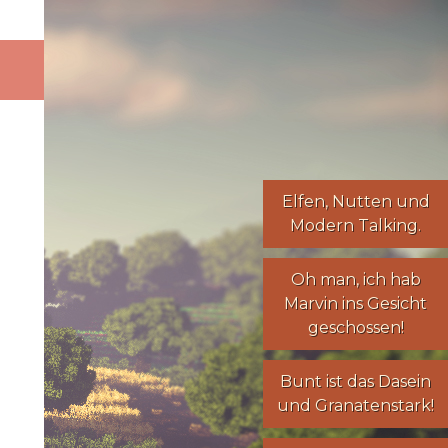
Elfen
,
Nutten
und
Modern Talking
.
Oh man, ich hab
Marvin ins Gesicht
geschossen!
Bunt ist das Dasein
und Granatenstark!