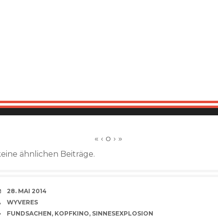
keine ähnlichen Beiträge.
VERABREDUNG
28. MAI 2014
VERFASSER
WYVERES
CATEGORIES
FUNDSACHEN
,
KOPFKINO
,
SINNESEXPLOSION