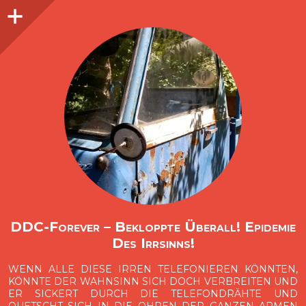
Seitenleiste
O
p
e
n
i
d
e
b
a
s
r
DDC-Forever – Bekloppte Überall! Epidemie
Des Irrsinns!
WENN ALLE DIESE IRREN TELEFONIEREN KÖNNTEN,
KÖNNTE DER WAHNSINN SICH DOCH VERBREITEN UND
ER SICKERT DURCH DIE TELEFONDRÄHTE UND