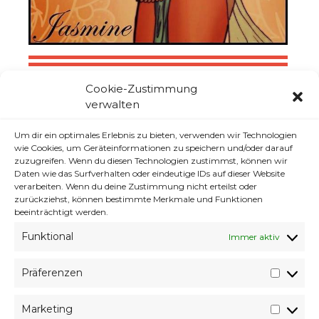
Cookie-Zustimmung
Für die Ohren:
verwalten
Um dir ein optimales Erlebnis zu bieten, verwenden wir Technologien
Klicke auf "Ich stimme zu", um Youtube zu
wie Cookies, um Geräteinformationen zu speichern und/oder darauf
aktivieren
zuzugreifen. Wenn du diesen Technologien zustimmst, können wir
Daten wie das Surfverhalten oder eindeutige IDs auf dieser Website
Cookie-Richtlinie
verarbeiten. Wenn du deine Zustimmung nicht erteilst oder
zurückziehst, können bestimmte Merkmale und Funktionen
ICH STIMME ZU
beeinträchtigt werden.
Funktional
Immer aktiv
Präferenzen
Präfer
Und falls sich wer Fragt. ja ich lass das Design
Marketing
erstmal auf WP Standard :)
Market