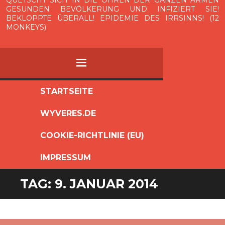
QUETSCHT SICH IN DIE OHREN DER GANZEN ARMEN
GESUNDEN BEVÖLKERUNG UND INFIZIERT SIE!
BEKLOPPTE ÜBERALL! EPIDEMIE DES IRRSINNS! (12
MONKEYS)
MENÜ
ZUM
STARTSEITE
INHALT
WYVERES.DE
SPRINGEN
COOKIE-RICHTLINIE (EU)
IMPRESSUM
TAG:
9. JANUAR 2014