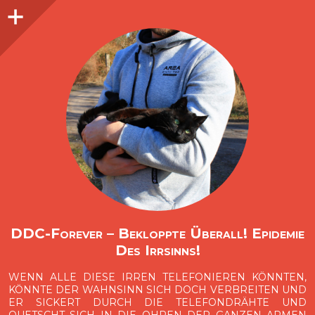
Seitenleiste
O
p
e
n
i
d
e
b
a
s
r
DDC-Forever – Bekloppte Überall! Epidemie
Des Irrsinns!
WENN ALLE DIESE IRREN TELEFONIEREN KÖNNTEN,
KÖNNTE DER WAHNSINN SICH DOCH VERBREITEN UND
ER SICKERT DURCH DIE TELEFONDRÄHTE UND