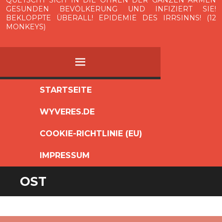
QUETSCHT SICH IN DIE OHREN DER GANZEN ARMEN
GESUNDEN BEVÖLKERUNG UND INFIZIERT SIE!
BEKLOPPTE ÜBERALL! EPIDEMIE DES IRRSINNS! (12
MONKEYS)
MENÜ
ZUM
STARTSEITE
INHALT
WYVERES.DE
SPRINGEN
COOKIE-RICHTLINIE (EU)
IMPRESSUM
OST