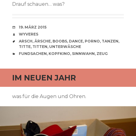
Drauf schauen… was?
VERABREDUNG
19. MÄRZ 2015
VERFASSER
WYVERES
SCHLAGWÖRTER
ARSCH
,
ÄRSCHE
,
BOOBS
,
DANCE
,
PORNO
,
TANZEN
,
TITTE
,
TITTEN
,
UNTERWÄSCHE
CATEGORIES
FUNDSACHEN
,
KOPFKINO
,
SINNWAHN
,
ZEUG
IM NEUEN JAHR
was für die Augen und Ohren.