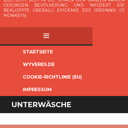
QUETSCHT SICH IN DIE OHREN DER GANZEN ARMEN
GESUNDEN BEVÖLKERUNG UND INFIZIERT SIE!
BEKLOPPTE ÜBERALL! EPIDEMIE DES IRRSINNS! (12
MONKEYS)
MENÜ
ZUM
STARTSEITE
INHALT
WYVERES.DE
SPRINGEN
COOKIE-RICHTLINIE (EU)
IMPRESSUM
UNTERWÄSCHE