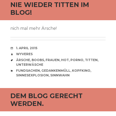
NIE WIEDER TITTEN IM
BLOG!
nich mal mehr Ärsche!
VERABREDUNG
1. APRIL 2015
VERFASSER
WYVERES
SCHLAGWÖRTER
ÄRSCHE
,
BOOBS
,
FRAUEN
,
HOT
,
PORNO
,
TITTEN
,
UNTERWÄSCHE
CATEGORIES
FUNDSACHEN
,
GEDANKENMÜLL
,
KOPFKINO
,
SINNESEXPLOSION
,
SINNWAHN
DEM BLOG GERECHT
WERDEN.