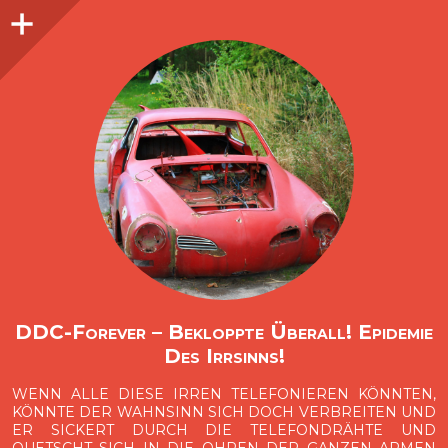
Seitenleiste
O
p
e
n
i
d
e
b
a
s
r
DDC-Forever – Bekloppte Überall! Epidemie
Des Irrsinns!
WENN ALLE DIESE IRREN TELEFONIEREN KÖNNTEN,
KÖNNTE DER WAHNSINN SICH DOCH VERBREITEN UND
ER SICKERT DURCH DIE TELEFONDRÄHTE UND