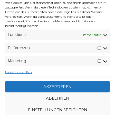
Klicke auf "Ich stimme zu", um Youtube zu
wie Cookies, um Geräteinformationen zu speichern und/oder darauf
aktivieren
zuzugreifen. Wenn du diesen Technologien zustimmst, können wir
Daten wie das Surfverhalten oder eindeutige IDs auf dieser Website
Cookie-Richtlinie
verarbeiten. Wenn du deine Zustimmung nicht erteilst oder
zurückziehst, können bestimmte Merkmale und Funktionen
ICH STIMME ZU
beeinträchtigt werden.
Funktional
Immer aktiv
Präferenzen
Präfer
Und falls sich wer Fragt. ja ich lass das Design
Marketing
erstmal auf WP Standard :)
Market
Öfters mal etwas neues.
Dienste verwalten
AKZEPTIEREN
VERABREDUNG
9. JANUAR 2014
VERFASSER
WYVERES
ABLEHNEN
SCHLAGWÖRTER
ARIEL
,
AURORA
,
BELLE
,
DISNEY
,
EVE
,
EVE ONLINE
,
EVE ONLINE OST
,
JASMINE
,
OST
,
SNOW WHITE
,
EINSTELLUNGEN SPEICHERN
UNTERWÄSCHE